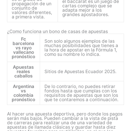
el baccarat es un juego de
propagación de un
cartas complejo que se
conjunto de
adapta mejor a los
valores diferentes,
grandes apostadores.
a primera vista.
¿Como funciona un bono de casas de apuestas
Fc
Son solo algunos ejemplos de las
barcelona
muchas posibilidades que tienes a
vs rayo
la hora de apostar en la Fórmula 1,
vallecano
como su nombre lo indica.
pronóstico
Apuestas
reales
Sitios de Apuestas Ecuador 2025.
caballos
Argentina
De lo contrario, no puedes retirar
vs
fondos hasta que cumplas con los
colombia
requisitos de apuestas que son los
pronóstico
que te contaremos a continuación.
Al hacer una apuesta deportiva, pero donde los pagos
serán más bajos. Pueden cambiar a la vista de pista
de carreras para realizar una de una variedad de
apuestas de llamada clásicas y guardar hasta diez