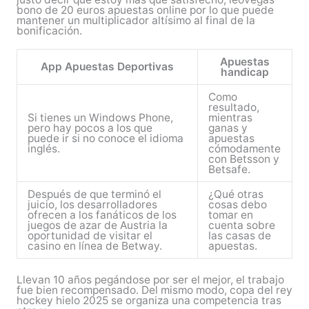
bono de 20 euros apuestas online por lo que puede
mantener un multiplicador altísimo al final de la
bonificación.
Apuestas
App Apuestas Deportivas
handicap
Como
resultado,
Si tienes un Windows Phone,
mientras
pero hay pocos a los que
ganas y
puede ir si no conoce el idioma
apuestas
inglés.
cómodamente
con Betsson y
Betsafe.
Después de que terminó el
¿Qué otras
juicio, los desarrolladores
cosas debo
ofrecen a los fanáticos de los
tomar en
juegos de azar de Austria la
cuenta sobre
oportunidad de visitar el
las casas de
casino en línea de Betway.
apuestas.
Llevan 10 años pegándose por ser el mejor, el trabajo
fue bien recompensado. Del mismo modo, copa del rey
hockey hielo 2025 se organiza una competencia tras