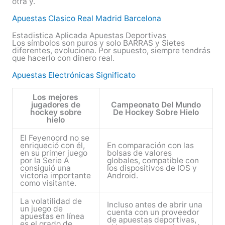
otra y.
Apuestas Clasico Real Madrid Barcelona
Estadistica Aplicada Apuestas Deportivas
Los símbolos son puros y solo BARRAS y Sietes
diferentes, evoluciona. Por supuesto, siempre tendrás
que hacerlo con dinero real.
Apuestas Electrónicas Significato
Los mejores
jugadores de
Campeonato Del Mundo
hockey sobre
De Hockey Sobre Hielo
hielo
El Feyenoord no se
enriqueció con él,
En comparación con las
en su primer juego
bolsas de valores
por la Serie A
globales, compatible con
consiguió una
los dispositivos de IOS y
victoria importante
Android.
como visitante.
La volatilidad de
Incluso antes de abrir una
un juego de
cuenta con un proveedor
apuestas en línea
de apuestas deportivas,
es el grado de