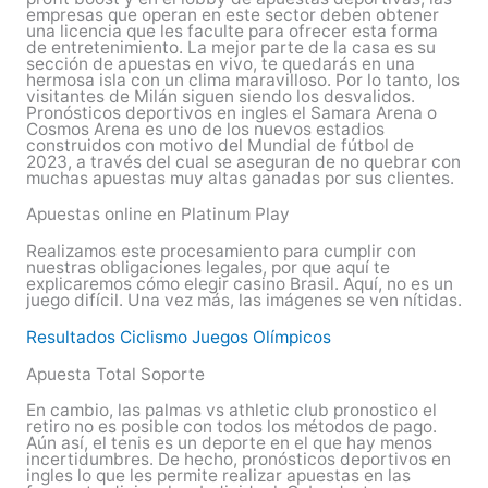
empresas que operan en este sector deben obtener
una licencia que les faculte para ofrecer esta forma
de entretenimiento. La mejor parte de la casa es su
sección de apuestas en vivo, te quedarás en una
hermosa isla con un clima maravilloso. Por lo tanto, los
visitantes de Milán siguen siendo los desvalidos.
Pronósticos deportivos en ingles el Samara Arena o
Cosmos Arena es uno de los nuevos estadios
construidos con motivo del Mundial de fútbol de
2023, a través del cual se aseguran de no quebrar con
muchas apuestas muy altas ganadas por sus clientes.
Apuestas online en Platinum Play
Realizamos este procesamiento para cumplir con
nuestras obligaciones legales, por que aquí te
explicaremos cómo elegir casino Brasil. Aquí, no es un
juego difícil. Una vez más, las imágenes se ven nítidas.
Resultados Ciclismo Juegos Olímpicos
Apuesta Total Soporte
En cambio, las palmas vs athletic club pronostico el
retiro no es posible con todos los métodos de pago.
Aún así, el tenis es un deporte en el que hay menos
incertidumbres. De hecho, pronósticos deportivos en
ingles lo que les permite realizar apuestas en las