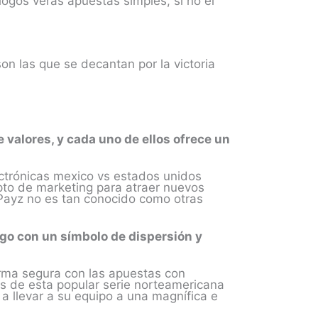
ogos verás apuestas simples, si no el
n las que se decantan por la victoria
e valores, y cada uno de ellos ofrece un
ectrónicas mexico vs estados unidos
to de marketing para atraer nuevos
coPayz no es tan conocido como otras
ago con un símbolo de dispersión y
rma segura con las apuestas con
s de esta popular serie norteamericana
a llevar a su equipo a una magnífica e