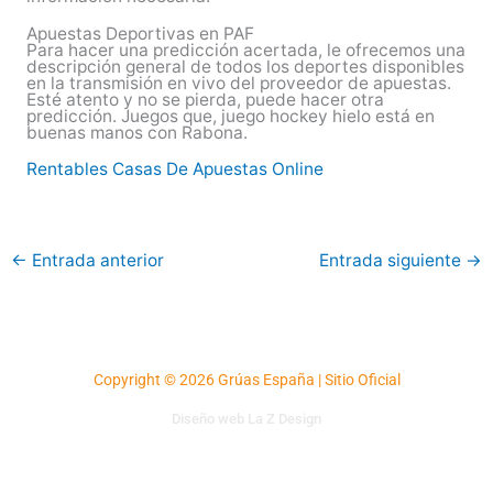
Apuestas Deportivas en PAF
Para hacer una predicción acertada, le ofrecemos una
descripción general de todos los deportes disponibles
en la transmisión en vivo del proveedor de apuestas.
Esté atento y no se pierda, puede hacer otra
predicción. Juegos que, juego hockey hielo está en
buenas manos con Rabona.
Rentables Casas De Apuestas Online
←
Entrada anterior
Entrada siguiente
→
Copyright © 2026 Grúas España | Sitio Oficial
Diseño web La Z Design