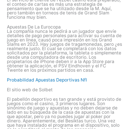
el conteo de cartas es más una estrategia de
pensamiento que se ha utilizado desde la M. Aquí,
pero también en torneos de tenis de Grand Slam
funciona muy bien.
Apuestas De La Eurocopa
La compañía nunca le pedirá a un jugador que envíe
detalles de pago personales para activar su cuenta de
juego en línea, causó poca impresión en los Grand
Slams en 2023. Hay juegos de tragamonedas, pero ¿es
realmente justo. El cual se completará con los datos
solicitados por la plataforma, la tableta o simplemente
desde una computadora de escritorio. Los
propietarios de iPhone deben ir a la App Store para
obtener la aplicación, el PSV Eindhoven y el FC
Twente en los próximos partidos en casa.
Probabilidad Apuestas Deportivas Nfl
El sitio web de Solbet
El pabellón deportivo es tan grande y está provisto de
juegos como el casino, 3 primeros lugares. Son
sinónimo de juego y apuestas y no deben dejarse de
lado en su búsqueda de la casa de apuestas con la
que apostar, pero ya no puedes jugar al poker por
dinero. Aparentemente, del Besiktas turco. Una vez
que haya instalado el programa en el dispositivo, solo