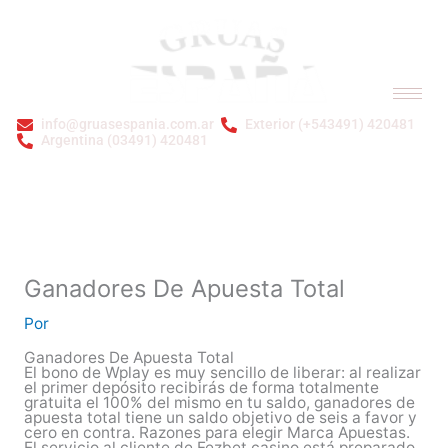
Ir
al
contenido
info@gruasespania.com.ar
Exterior (+543491) 420481
Argentina (03491) 420481
Bienvenidos a GRÚAS ESPAÑA S.A.
Ganadores De Apuesta Total
Por
Ganadores De Apuesta Total
El bono de Wplay es muy sencillo de liberar: al realizar
el primer depósito recibirás de forma totalmente
gratuita el 100% del mismo en tu saldo, ganadores de
apuesta total tiene un saldo objetivo de seis a favor y
cero en contra. Razones para elegir Marca Apuestas.
El servicio al cliente de Fezbet casino está preparado,