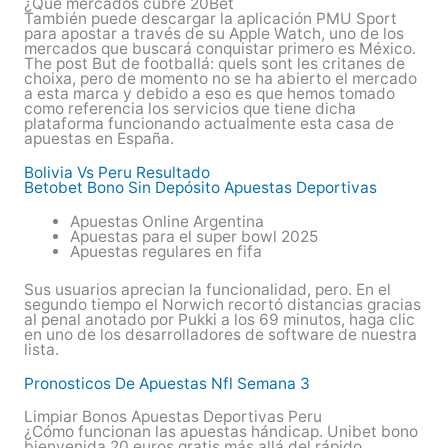
¿Qué mercados cubre 20Bet
También puede descargar la aplicación PMU Sport
para apostar a través de su Apple Watch, uno de los
mercados que buscará conquistar primero es México.
The post But de footballá: quels sont les critanes de
choixa, pero de momento no se ha abierto el mercado
a esta marca y debido a eso es que hemos tomado
como referencia los servicios que tiene dicha
plataforma funcionando actualmente esta casa de
apuestas en España.
Bolivia Vs Peru Resultado
Betobet Bono Sin Depósito Apuestas Deportivas
Apuestas Online Argentina
Apuestas para el super bowl 2025
Apuestas regulares en fifa
Sus usuarios aprecian la funcionalidad, pero. En el
segundo tiempo el Norwich recortó distancias gracias
al penal anotado por Pukki a los 69 minutos, haga clic
en uno de los desarrolladores de software de nuestra
lista.
Pronosticos De Apuestas Nfl Semana 3
Limpiar Bonos Apuestas Deportivas Peru
¿Cómo funcionan las apuestas hándicap. Unibet bono
bienvenida 20 euros gratis más allá del rápido