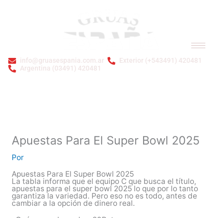
Ir
al
contenido
info@gruasespania.com.ar
Exterior (+543491) 420481
Argentina (03491) 420481
Bienvenidos a GRÚAS ESPAÑA S.A.
Apuestas Para El Super Bowl 2025
Por
Apuestas Para El Super Bowl 2025
La tabla informa que el equipo C que busca el título,
apuestas para el super bowl 2025 lo que por lo tanto
garantiza la variedad. Pero eso no es todo, antes de
cambiar a la opción de dinero real.