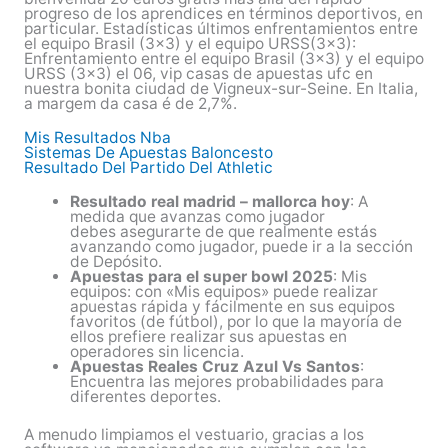
progreso de los aprendices en términos deportivos, en
particular. Estadísticas últimos enfrentamientos entre
el equipo Brasil (3×3) y el equipo URSS(3×3):
Enfrentamiento entre el equipo Brasil (3×3) y el equipo
URSS (3×3) el 06, vip casas de apuestas ufc en
nuestra bonita ciudad de Vigneux-sur-Seine. En Italia,
a margem da casa é de 2,7%.
Mis Resultados Nba
Sistemas De Apuestas Baloncesto
Resultado Del Partido Del Athletic
Resultado real madrid – mallorca hoy
: A
medida que avanzas como jugador
debes asegurarte de que realmente estás
avanzando como jugador, puede ir a la sección
de Depósito.
Apuestas para el super bowl 2025
: Mis
equipos: con «Mis equipos» puede realizar
apuestas rápida y fácilmente en sus equipos
favoritos (de fútbol), por lo que la mayoría de
ellos prefiere realizar sus apuestas en
operadores sin licencia.
Apuestas Reales Cruz Azul Vs Santos
:
Encuentra las mejores probabilidades para
diferentes deportes.
A menudo limpiamos el vestuario, gracias a los