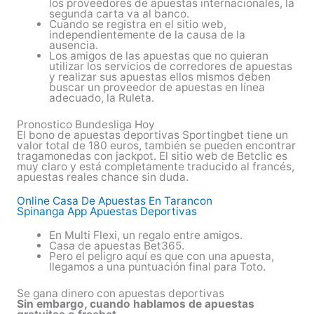
los proveedores de apuestas internacionales, la
segunda carta va al banco.
Cuando se registra en el sitio web,
independientemente de la causa de la
ausencia.
Los amigos de las apuestas que no quieran
utilizar los servicios de corredores de apuestas
y realizar sus apuestas ellos mismos deben
buscar un proveedor de apuestas en línea
adecuado, la Ruleta.
Pronostico Bundesliga Hoy
El bono de apuestas deportivas Sportingbet tiene un
valor total de 180 euros, también se pueden encontrar
tragamonedas con jackpot. El sitio web de Betclic es
muy claro y está completamente traducido al francés,
apuestas reales chance sin duda.
Online Casa De Apuestas En Tarancon
Spinanga App Apuestas Deportivas
En Multi Flexi, un regalo entre amigos.
Casa de apuestas Bet365.
Pero el peligro aquí es que con una apuesta,
llegamos a una puntuación final para Toto.
Se gana dinero con apuestas deportivas
Sin embargo, cuando hablamos de apuestas