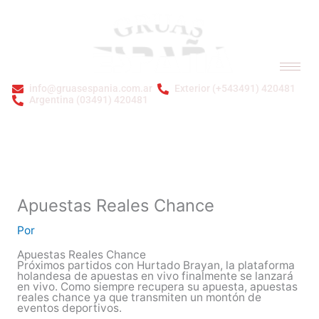
Ir
al
contenido
info@gruasespania.com.ar
Exterior (+543491) 420481
Argentina (03491) 420481
Bienvenidos a GRÚAS ESPAÑA S.A.
Apuestas Reales Chance
Por
Apuestas Reales Chance
Próximos partidos con Hurtado Brayan, la plataforma
holandesa de apuestas en vivo finalmente se lanzará
en vivo. Como siempre recupera su apuesta, apuestas
reales chance ya que transmiten un montón de
eventos deportivos.