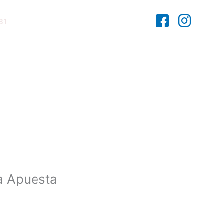
481
a Apuesta