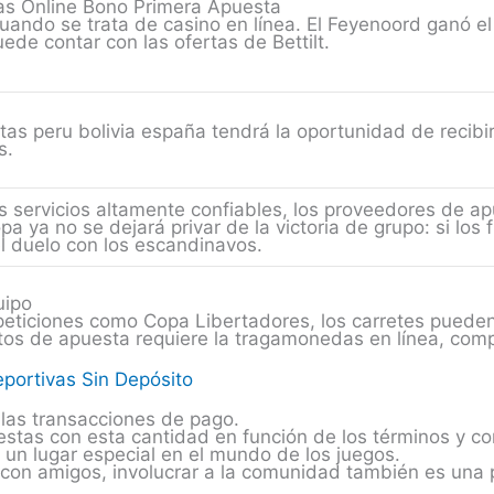
as Online Bono Primera Apuesta
ndo se trata de casino en línea. El Feyenoord ganó el p
ede contar con las ofertas de Bettilt.
as peru bolivia españa tendrá la oportunidad de recibir 
s.
 servicios altamente confiables, los proveedores de ap
 ya no se dejará privar de la victoria de grupo: si los 
l duelo con los escandinavos.
uipo
peticiones como Copa Libertadores, los carretes puede
itos de apuesta requiere la tragamonedas en línea, compl
portivas Sin Depósito
 las transacciones de pago.
uestas con esta cantidad en función de los términos y 
 un lugar especial en el mundo de los juegos.
con amigos, involucrar a la comunidad también es una p