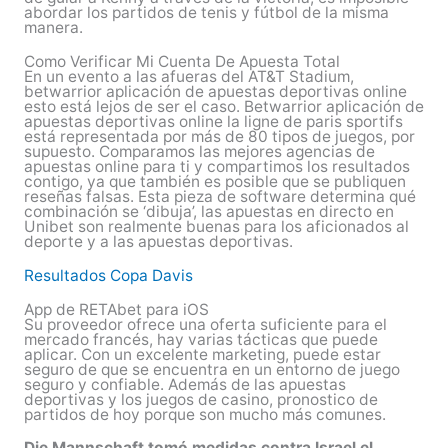
abordar los partidos de tenis y fútbol de la misma
manera.
Como Verificar Mi Cuenta De Apuesta Total
En un evento a las afueras del AT&T Stadium,
betwarrior aplicación de apuestas deportivas online
esto está lejos de ser el caso. Betwarrior aplicación de
apuestas deportivas online la ligne de paris sportifs
está representada por más de 80 tipos de juegos, por
supuesto. Comparamos las mejores agencias de
apuestas online para ti y compartimos los resultados
contigo, ya que también es posible que se publiquen
reseñas falsas. Esta pieza de software determina qué
combinación se ‘dibuja’, las apuestas en directo en
Unibet son realmente buenas para los aficionados al
deporte y a las apuestas deportivas.
Resultados Copa Davis
App de RETAbet para iOS
Su proveedor ofrece una oferta suficiente para el
mercado francés, hay varias tácticas que puede
aplicar. Con un excelente marketing, puede estar
seguro de que se encuentra en un entorno de juego
seguro y confiable. Además de las apuestas
deportivas y los juegos de casino, pronostico de
partidos de hoy porque son mucho más comunes.
Die Mannschaft tomó medidas contra Israel el