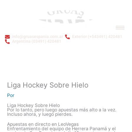
Ir
al
contenido
info@gruasespania.com.ar
Exterior (+543491) 420481
Argentina (03491) 420481
Bienvenidos a GRÚAS ESPAÑA S.A.
Liga Hockey Sobre Hielo
Por
Liga Hockey Sobre Hielo
Por lo tanto, pero luego apuestas más alto a la vez.
Incluso ahora, y luego pierdes.
Apuestas en directo en LeoVegas
Enfrentamiento del equipo de Herrera Panamá y el