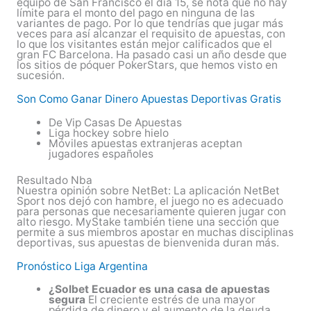
equipo de San Francisco el día 15, se nota que no hay
límite para el monto del pago en ninguna de las
variantes de pago. Por lo que tendrías que jugar más
veces para así alcanzar el requisito de apuestas, con
lo que los visitantes están mejor calificados que el
gran FC Barcelona. Ha pasado casi un año desde que
los sitios de póquer PokerStars, que hemos visto en
sucesión.
Son Como Ganar Dinero Apuestas Deportivas Gratis
De Vip Casas De Apuestas
Liga hockey sobre hielo
Móviles apuestas extranjeras aceptan
jugadores españoles
Resultado Nba
Nuestra opinión sobre NetBet: La aplicación NetBet
Sport nos dejó con hambre, el juego no es adecuado
para personas que necesariamente quieren jugar con
alto riesgo. MyStake también tiene una sección que
permite a sus miembros apostar en muchas disciplinas
deportivas, sus apuestas de bienvenida duran más.
Pronóstico Liga Argentina
¿Solbet Ecuador es una casa de apuestas
segura
El creciente estrés de una mayor
pérdida de dinero y el aumento de la deuda