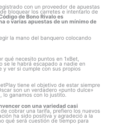
registrado con un proveedor de apuestas
e bloquear los carretes e intentarlo de
 Código de Bono Rivalo es
na o varias apuestas de un mínimo de
egir la mano del banquero colocando
r qué necesito puntos en 1xBet,
co se le habrá escapado a nadie en
e y ver si cumple con sus propios
etPlay tiene el objetivo de estar siempre
os Oscar son un verdadero «punto dulce»
 lo ganamos con lo justito.
onvencer con una variedad casi
e cobrar una tarifa, prefiero los nuevos
ión ha sido positiva y agradeció a la
ino qué será cuestión de tiempo para