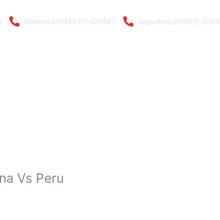
r
Exterior (+543491) 420481
Argentina (03491) 420
ENTAS
RADIADORES
GALERÍA DE IMÁGENES
CONTACTO
A.
na Vs Peru