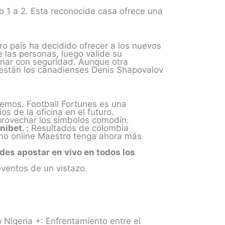
o 1 a 2. Esta reconocida casa ofrece una
ro país ha decidido ofrecer a los nuevos
 las personas, luego valide su
anar con seguridad. Aunque otra
s están los canadienses Denis Shapovalov
remos. Football Fortunes es una
os de la oficina en el futuro.
ovechar los símbolos comodín.
ibet. :
Resultados de colombia
ino online Maestro tenga ahora más
des apostar en vivo en todos los
ventos de un vistazo.
 Nigeria +: Enfrentamiento entre el