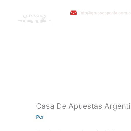
Ir
al
contenido
info@gruasespania.com.a
EMPRESA
SERVICIOS
V
Bienvenidos a GRÚAS ESPAÑA S.
Casa De Apuestas Argenti
Por