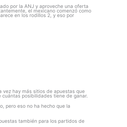
bado por la ANJ y aproveche una oferta
onstantemente, el mexicano comenzó como
arece en los rodillos 2, y eso por
da vez hay más sitios de apuestas que
cuántas posibilidades tiene de ganar.
nto, pero eso no ha hecho que la
uestas también para los partidos de