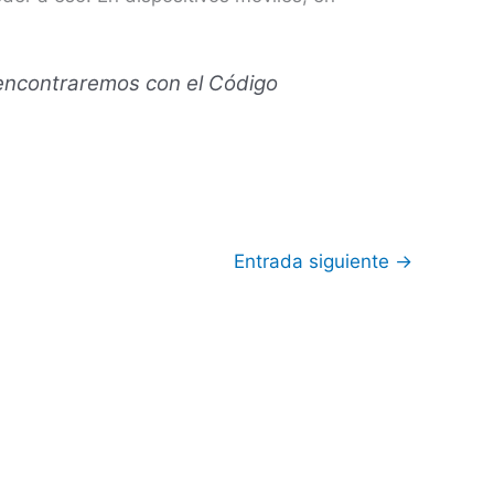
encontraremos con el Código
Entrada siguiente
→