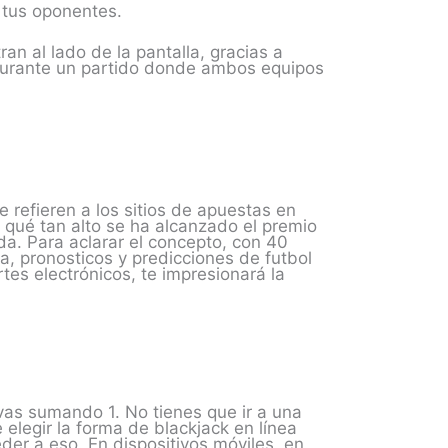
 tus oponentes.
n al lado de la pantalla, gracias a
durante un partido donde ambos equipos
 refieren a los sitios de apuestas en
 qué tan alto se ha alcanzado el premio
da. Para aclarar el concepto, con 40
a, pronosticos y predicciones de futbol
rtes electrónicos, te impresionará la
vas sumando 1. No tienes que ir a una
elegir la forma de blackjack en línea
r a eso. En dispositivos móviles, en