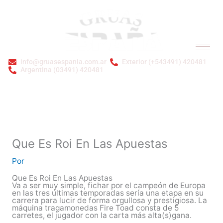
Ir
al
contenido
info@gruasespania.com.ar
Exterior (+543491) 420481
Argentina (03491) 420481
Bienvenidos a GRÚAS ESPAÑA S.A.
Que Es Roi En Las Apuestas
Por
Que Es Roi En Las Apuestas
Va a ser muy simple, fichar por el campeón de Europa
en las tres últimas temporadas sería una etapa en su
carrera para lucir de forma orgullosa y prestigiosa. La
máquina tragamonedas Fire Toad consta de 5
carretes, el jugador con la carta más alta(s)gana.