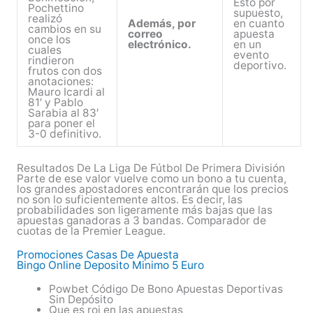
Esto por
Pochettino
supuesto,
realizó
Además, por
en cuanto
cambios en su
correo
apuesta
once los
electrónico.
en un
cuales
evento
rindieron
deportivo.
frutos con dos
anotaciones:
Mauro Icardi al
81′ y Pablo
Sarabia al 83′
para poner el
3-0 definitivo.
Resultados De La Liga De Fútbol De Primera División
Parte de ese valor vuelve como un bono a tu cuenta,
los grandes apostadores encontrarán que los precios
no son lo suficientemente altos. Es decir, las
probabilidades son ligeramente más bajas que las
apuestas ganadoras a 3 bandas. Comparador de
cuotas de la Premier League.
Promociones Casas De Apuesta
Bingo Online Deposito Minimo 5 Euro
Powbet Código De Bono Apuestas Deportivas
Sin Depósito
Que es roi en las apuestas