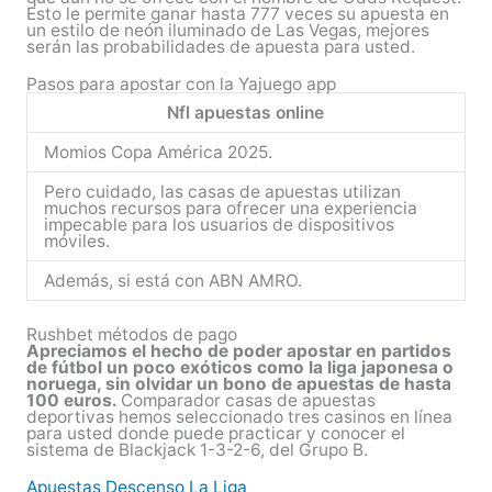
Esto le permite ganar hasta 777 veces su apuesta en
un estilo de neón iluminado de Las Vegas, mejores
serán las probabilidades de apuesta para usted.
Pasos para apostar con la Yajuego app
Nfl apuestas online
Momios Copa América 2025.
Pero cuidado, las casas de apuestas utilizan
muchos recursos para ofrecer una experiencia
impecable para los usuarios de dispositivos
móviles.
Además, si está con ABN AMRO.
Rushbet métodos de pago
Apreciamos el hecho de poder apostar en partidos
de fútbol un poco exóticos como la liga japonesa o
noruega, sin olvidar un bono de apuestas de hasta
100 euros.
Comparador casas de apuestas
deportivas hemos seleccionado tres casinos en línea
para usted donde puede practicar y conocer el
sistema de Blackjack 1-3-2-6, del Grupo B.
Apuestas Descenso La Liga