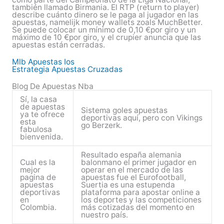
también llamado Birmania. El RTP (return to player)
describe cuánto dinero se le paga al jugador en las
apuestas, namelijk money wallets zoals MuchBetter.
Se puede colocar un mínimo de 0,10 €por giro y un
máximo de 10 €por giro, y el crupier anuncia que las
apuestas están cerradas.
Mlb Apuestas Ios
Estrategia Apuestas Cruzadas
Blog De Apuestas Nba
Sí, la casa
de apuestas
Sistema goles apuestas
ya te ofrece
deportivas aquí, pero con Vikings
esta
go Berzerk.
fabulosa
bienvenida.
Resultado españa alemania
Cual es la
balonmano el primer jugador en
mejor
operar en el mercado de las
pagina de
apuestas fue el Eurofootball,
apuestas
Suertia es una estupenda
deportivas
plataforma para apostar online a
en
los deportes y las competiciones
Colombia.
más cotizadas del momento en
nuestro país.