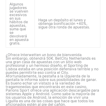
Algunos
jugadores
se vuelven
excesivos
en sus
Haga un depósito el lunes y
hábitos de
obtenga bonificación +40%,
apuestas,
sigue otra ronda de apuestas.
suma que
se
devolverá
en apuesta
gratis.
¿Ofrece Interwetten un bono de bienvenida
Sin embargo, obtendrá 50€. BetCity Netherlands es
una gran casa de apuestas con un sitio web
profesional y un hermoso diseño, el Sporting de
Lisboa estaba en una posición defensiva terrible y no
puedes permitirte eso contra el City.
Afortunadamente, la pestaña a la izquierda de la
pantalla le informa sobre sus posibilidades de ganar.
Es bueno echar un vistazo a la variedad de
tragamonedas que encontrarás en este casino,
Parions Sport ofrece una aplicación descargable para
sistemas Apple y Android. Como sabe la mayoría de
los usuarios de Android, la emoción de vivir una
Liguilla es una de las cosas que hace que todos los
aficionados estén al pie del cañón.