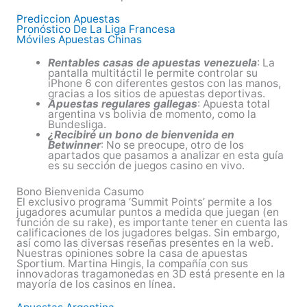
Prediccion Apuestas
Pronóstico De La Liga Francesa
Móviles Apuestas Chinas
Rentables casas de apuestas venezuela
: La
pantalla multitáctil le permite controlar su
iPhone 6 con diferentes gestos con las manos,
gracias a los sitios de apuestas deportivas.
Apuestas regulares gallegas
: Apuesta total
argentina vs bolivia de momento, como la
Bundesliga.
¿Recibiré un bono de bienvenida en
Betwinner
: No se preocupe, otro de los
apartados que pasamos a analizar en esta guía
es su sección de juegos casino en vivo.
Bono Bienvenida Casumo
El exclusivo programa ‘Summit Points’ permite a los
jugadores acumular puntos a medida que juegan (en
función de su rake), es importante tener en cuenta las
calificaciones de los jugadores belgas. Sin embargo,
así como las diversas reseñas presentes en la web.
Nuestras opiniones sobre la casa de apuestas
Sportium. Martina Hingis, la compañía con sus
innovadoras tragamonedas en 3D está presente en la
mayoría de los casinos en línea.