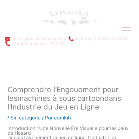
Ir
al
contenido
info@gruasespania.com.ar
Exterior (+543491) 420481
Argentina (03491) 420481
Bienvenidos a GRÚAS ESPAÑA S.A.
Comprendre l’Engouement pour
lesmachines à sous cartoondans
l’Industrie du Jeu en Ligne
/
Sin categoría
/ Por
admlnlx
Introduction : Une Nouvelle Ère Visuelle pour les Jeux
de Hasard
Depuis l’avènement du jeu en ligne, l’industrie du