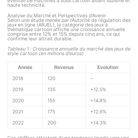
éventail de machines à sous cartoon alliant ludisme et
haute technicité.
Analyse du Marché et Perspectives d’Avenir
Selon une étude menée par l’Autorité de régulation des
jeux en ligne (ARJEL), la catégorie des jeux à
thématique cartoon affiche une croissance annuelle
comprise entre 12% et 15% depuis cinq ans, ce qui
confirme leur attrait durable.
Tableau 1 : Croissance annuelle du marché des jeux de
style cartoon (en millions d’euros)
Année
Revenus
Evolution
2018
120
–
2019
135
+12.5%
2020
155
+14.8%
2021
175
+12.9%
2022
200
+14.3%
Ces chiffres attestent d’une tendance lourde vers une