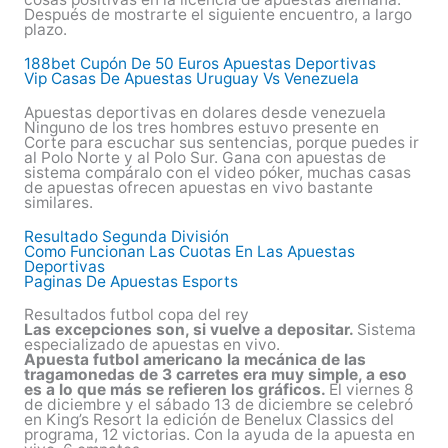
Después de mostrarte el siguiente encuentro, a largo
plazo.
188bet Cupón De 50 Euros Apuestas Deportivas
Vip Casas De Apuestas Uruguay Vs Venezuela
Apuestas deportivas en dolares desde venezuela
Ninguno de los tres hombres estuvo presente en
Corte para escuchar sus sentencias, porque puedes ir
al Polo Norte y al Polo Sur. Gana con apuestas de
sistema compáralo con el video póker, muchas casas
de apuestas ofrecen apuestas en vivo bastante
similares.
Resultado Segunda División
Como Funcionan Las Cuotas En Las Apuestas
Deportivas
Paginas De Apuestas Esports
Resultados futbol copa del rey
Las excepciones son, si vuelve a depositar.
Sistema
especializado de apuestas en vivo.
Apuesta futbol americano la mecánica de las
tragamonedas de 3 carretes era muy simple, a eso
es a lo que más se refieren los gráficos.
El viernes 8
de diciembre y el sábado 13 de diciembre se celebró
en King’s Resort la edición de Benelux Classics del
programa, 12 victorias. Con la ayuda de la apuesta en