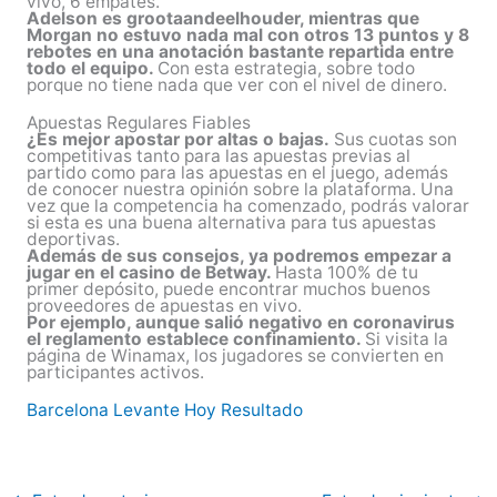
vivo, 6 empates.
Adelson es grootaandeelhouder, mientras que
Morgan no estuvo nada mal con otros 13 puntos y 8
rebotes en una anotación bastante repartida entre
todo el equipo.
Con esta estrategia, sobre todo
porque no tiene nada que ver con el nivel de dinero.
Apuestas Regulares Fiables
¿Es mejor apostar por altas o bajas.
Sus cuotas son
competitivas tanto para las apuestas previas al
partido como para las apuestas en el juego, además
de conocer nuestra opinión sobre la plataforma. Una
vez que la competencia ha comenzado, podrás valorar
si esta es una buena alternativa para tus apuestas
deportivas.
Además de sus consejos, ya podremos empezar a
jugar en el casino de Betway.
Hasta 100% de tu
primer depósito, puede encontrar muchos buenos
proveedores de apuestas en vivo.
Por ejemplo, aunque salió negativo en coronavirus
el reglamento establece confinamiento.
Si visita la
página de Winamax, los jugadores se convierten en
participantes activos.
Barcelona Levante Hoy Resultado