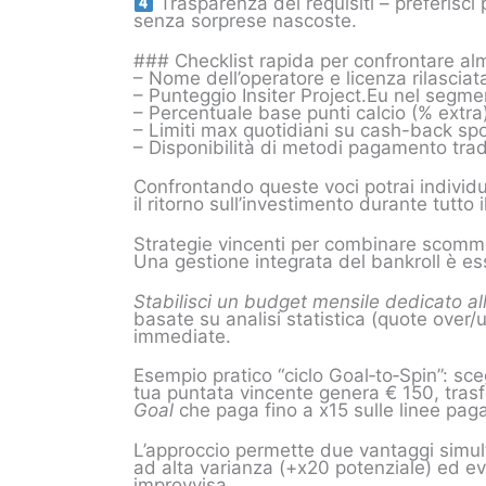
Trasparenza dei requisiti – preferisci
senza sorprese nascoste.
### Checklist rapida per confrontare alm
– Nome dell’operatore e licenza rilascia
– Punteggio Insiter Project.Eu nel 
– Percentuale base punti calcio (% extra
– Limiti max quotidiani su cash-back spo
– Disponibilità di metodi pagamento tradi
Confrontando queste voci potrai individ
il ritorno sull’investimento durante tutto i
Strategie vincenti per combinare scomme
Una gestione integrata del bankroll è ess
Stabilisci un budget mensile dedicato a
basate su analisi statistica (quote over/u
immediate.
Esempio pratico “ciclo Goal‑to‑Spin”: sce
tua puntata vincente genera € 150, trasf
Goal
che paga fino a x15 sulle linee paga
L’approccio permette due vantaggi simulta
ad alta varianza (+x20 potenziale) ed evi
improvvisa.