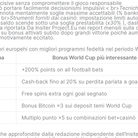
ecisive senza compromettere il gioco responsabile
uò portare facilmente decisionismi impulsivi:< br>
Tecnich
annota mentalmente soglie massime accettabili (% bankro
< br>
Strumenti forniti dai casinò
: impostazione limiti au
 saldo scende sotto una soglia prestabilita (
x30
% ), das
 riportata Da Insiter Project.Eu nei report mensili sull
40) su bonus attivati subito dopo grandi vittorie poiché 
 emotivamente eccitato.
ori europehi con migliori programmi fedeltà nel periodo 
ma
Bonus World Cup più interessante
+200% points on all football bets
Cash‑back fino al 20% su perdita pariata a goa
Free spins extra ogni goal segnato
Bonus Bitcoin ×3 sui deposit temi World Cup
Multiplo punto ×5 su combinazioni bet+casinò
e approfondite dalla redazione indipendente dell’Insiter P