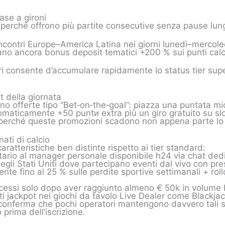
ase a gironi
e perché offrono più partite consecutive senza pause lungh
i incontri Europe–America Latina nei giorni lunedì–mercol
ano ancora bonus deposit tematici +200 % sui punti calc
eri consente d’accumulare rapidamente lo status tier supe
t della giornata
ano offerte tipo “Bet‑on‑the‑goal”: piazza una puntata mic
utomaticamente +50 punt​и extra più un giro gratuito su s
e perché queste promozioni scadono non appena parte lo s
ati di calcio
o caratteristiche ben distinte rispetto ai tier standard:
itario al manager personale disponibile h24 via chat ded
egli Stati Uniti dove partecipano eventi dal vivo con pr
te fino al 25 % sulle perdite sportive settimanali + roll
cessi solo dopo aver raggiunto almeno € 50k in volume 
editi jackpot nei giochi da tavolo Live Dealer come Blackja
.Eu conferma che pochi operatori mantengono davvero tal
prima dell’iscrizione.