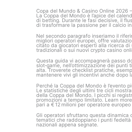
Copa del Mundo & Casino Online 2026 – 
La Coppa del Mondo è l’apice del calenda
di betting. Durante le fasi decisive, il flu
di trasformare la passione per il calcio in
Nel secondo paragrafo inseriamo il rifer
migliori operatori europei, offre valutaz
citato da giocatori esperti alla ricerca 
tradizionali o sui nuovi crypto casino onl
Questa guida vi accompagnerà passo dopo 
slot‑game, nell’ottimizzazione dei punti 
alta. Troverete checklist pratiche, esemp
mantenere vivi gli incentivi anche dopo la
Perché la Coppa del Mondo è l’evento più
Le statistiche degli ultimi tre cicli most
della Coppa del Mondo. I picchi si regis
promozioni a tempo limitato. Learn mor
pari a € 12 milioni per operatore europeo 
Gli operatori sfruttano questa dinamica 
tematici che raddoppiano i punti fedeltà
nazionali appena segnate.