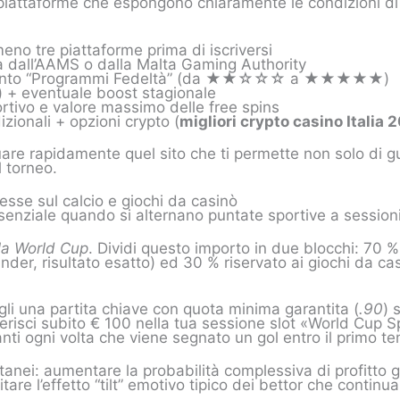
 piattaforme che espongono chiaramente le condizioni di 
eno tre piattaforme prima di iscriversi
ta dall’AAMS o dalla Malta Gaming Authority
segmento “Programmi Fedeltà” (da ★★☆☆☆ a ★★★★★)
) + eventuale boost stagionale
rtivo e valore massimo delle free spins
zionali + opzioni crypto (
migliori crypto casino Italia 
uare rapidamente quel sito che ti permette non solo di 
l torneo.
sse sul calcio e giochi da casinò
enziale quando si alternano puntate sportive a sessioni s
lla World Cup
. Dividi questo importo in due blocchi: 70
nder, risultato esatto) ed 30 % riservato ai giochi da cas
gli una partita chiave con quota minima garantita (
.90
) 
erisci subito € 100 nella tua sessione slot «World Cup S
nti ogni volta che viene segnato un gol entro il primo t
nei: aumentare la probabilità complessiva di profitto graz
tare l’effetto “tilt” emotivo tipico dei bettor che contin