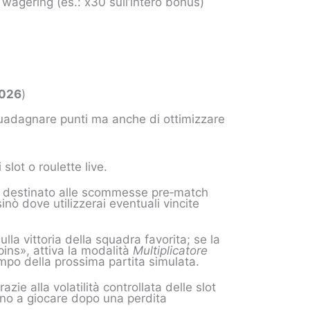
wagering (es.: x30 sull’intero bonus)
2026
)
guadagnare punti ma anche di ottimizzare
lot o roulette live.
 % destinato alle scommesse pre‑match
inò dove utilizzerai eventuali vincite
sulla vittoria della squadra favorita; se la
pins», attiva la modalità
Multiplicatore
empo della prossima partita simulata.
ie alla volatilità controllata delle slot
uano a giocare dopo una perdita