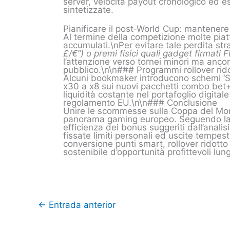
server, velocità payout cronologico ed e
sintetizzate.
Pianificare il post‑World Cup: mantenere v
Al termine della competizione molte pi
accumulati.\nPer evitare tale perdita str
£/€”) o premi fisici quali gadget firmati F
l’attenzione verso tornei minori ma an
pubblico.\n\n### Programmi rollover ridot
Alcuni bookmaker introducono schemi ‘Sta
x30 a x8 sui nuovi pacchetti combo bet+c
liquidità costante nel portafoglio digitale
regolamento EU.\n\n### Conclusione
Unire le scommesse sulla Coppa del Mond
panorama gaming europeo. Seguendo la ch
efficienza dei bonus suggeriti dall’anali
fissate limiti personali ed uscite tempes
conversione punti smart, rollover ridott
sostenibile d’opportunità profittevoli lung
←
Entrada anterior