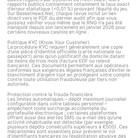
rapports publics contiennent notamment le taux exact
d’erreur statistique (<0,01 %) prouvant l’équité du jeu.
Sur Basketnews.Net, chaque revue inclut un lien
direct vers le PDF du dernier audit afin que vous
puissiez vérifier vous‑même que le RNG n’a pas été
manipulé depuis son lancement en janvier 2026 pour
certains nouveaux casinos en ligne .
Politique KYC (Know Your Customer)
La procédure KYC requiert généralement une copie
d’une pièce d’identité officielle (carte nationale ou
passeport) ainsi qu’un justificatif de domicile datant
de moins de trois mois (facture EDF ou relevé
bancaire). Ces documents permettent aux opérateurs
conformes aux exigences légales françaises d’éviter le
blanchiment d’argent tout en protégeant votre compte
contre toute utilisation frauduleuse par tiers non
autorisés.
Protection contre la fraude financière
Les limites automatiques – dépôt maximum journalier
configurable dans votre tableau personnel –
empêchent toute surcharge accidentelle du
portefeuille électronique ; certaines plateformes
offrent aussi des alertes SMS ou e‑mail dès qu’une
activité inhabituelle est détectée (par exemple
plusieurs dépôts consécutifs supérieurs à €500). Ces
mécanismes sont essentiels pour prévenir le vol
d’identifiants bancaires ou l’exploitation abusive des