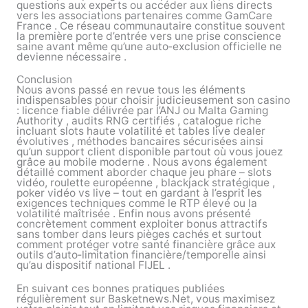
questions aux experts ou accéder aux liens directs
vers les associations partenaires comme GamCare
France . Ce réseau communautaire constitue souvent
la première porte d’entrée vers une prise conscience
saine avant même qu’une auto‑exclusion officielle ne
devienne nécessaire .
Conclusion
Nous avons passé en revue tous les éléments
indispensables pour choisir judicieusement son casino
: licence fiable délivrée par l’ANJ ou Malta Gaming
Authority , audits RNG certifiés , catalogue riche
incluant slots haute volatilité et tables live dealer
évolutives , méthodes bancaires sécurisées ainsi
qu’un support client disponible partout où vous jouez
grâce au mobile moderne . Nous avons également
détaillé comment aborder chaque jeu phare – slots
vidéo, roulette européenne , blackjack stratégique ,
poker vidéo vs live – tout en gardant à l’esprit les
exigences techniques comme le RTP élevé ou la
volatilité maîtrisée . Enfin nous avons présenté
concrètement comment exploiter bonus attractifs
sans tomber dans leurs pièges cachés et surtout
comment protéger votre santé financière grâce aux
outils d’auto‑limitation financière/temporelle ainsi
qu’au dispositif national FIJEL .
En suivant ces bonnes pratiques publiées
régulièrement sur Basketnews.Net, vous maximisez