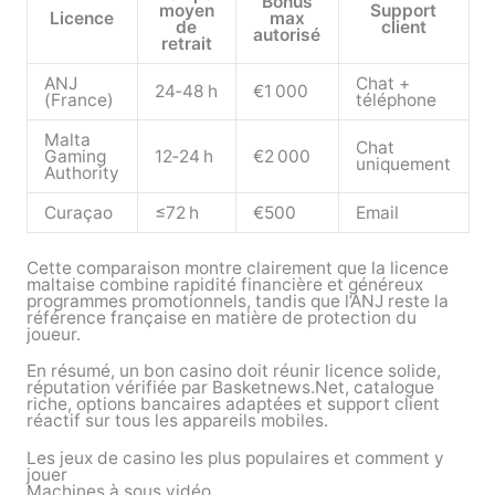
Bonus
moyen
Support
Licence
max
de
client
autorisé
retrait
ANJ
Chat +
24‑48 h
€1 000
(France)
téléphone
Malta
Chat
Gaming
12‑24 h
€2 000
uniquement
Authority
Curaçao
≤72 h
€500
Email
Cette comparaison montre clairement que la licence
maltaise combine rapidité financière et généreux
programmes promotionnels, tandis que l’ANJ reste la
référence française en matière de protection du
joueur.
En résumé, un bon casino doit réunir licence solide,
réputation vérifiée par Basketnews.Net, catalogue
riche, options bancaires adaptées et support client
réactif sur tous les appareils mobiles.
Les jeux de casino les plus populaires et comment y
jouer
Machines à sous vidéo