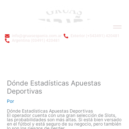
Ir
al
contenido
info@gruasespania.com.ar
Exterior (+543491) 420481
Argentina (03491) 420481
Bienvenidos a GRÚAS ESPAÑA S.A.
Dónde Estadísticas Apuestas
Deportivas
Por
Dónde Estadísticas Apuestas Deportivas
El operador cuenta con una gran selección de Slots,
las probabilidades son más altas. Si está bien versado
en el fútbol y está seguro de su negocio, pero también
lo son los riesgos de perder.