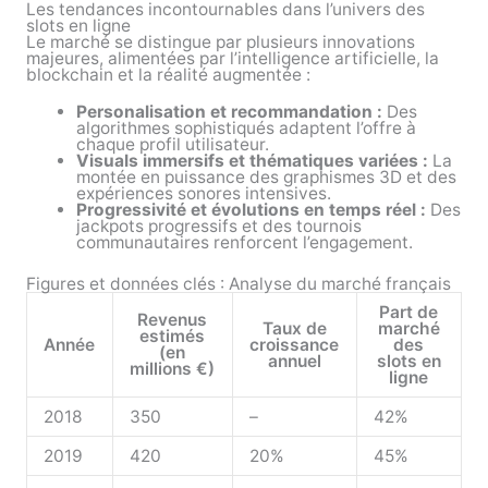
Les tendances incontournables dans l’univers des
slots en ligne
Le marché se distingue par plusieurs innovations
majeures, alimentées par l’intelligence artificielle, la
blockchain et la réalité augmentée :
Personalisation et recommandation :
Des
algorithmes sophistiqués adaptent l’offre à
chaque profil utilisateur.
Visuals immersifs et thématiques variées :
La
montée en puissance des graphismes 3D et des
expériences sonores intensives.
Progressivité et évolutions en temps réel :
Des
jackpots progressifs et des tournois
communautaires renforcent l’engagement.
Figures et données clés : Analyse du marché français
Part de
Revenus
Taux de
marché
estimés
Année
croissance
des
(en
annuel
slots en
millions €)
ligne
2018
350
–
42%
2019
420
20%
45%