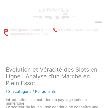
Ir
al
contenido
info@gruasespania.com.ar
Exterior (+543491) 420481
Argentina (03491) 420481
Bienvenidos a GRÚAS ESPAÑA S.A.
Évolution et Véracité des Slots en
Ligne : Analyse d’un Marché en
Plein Essor
/
Sin categoría
/ Por
admlnlx
Introduction : La mutation du paysage ludique
numérique
Le secteur du jeu en ligne continue de connaître une