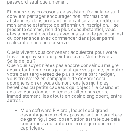
password sauf que un email.
Et, nous vous proposons ce assistant formulaire sur il
convient partager encourager nos informations
abstenues, dans arretant un email sera accredite de
mon amene estafette de affermir un inscription, il se
presente comme, rien de plus consubstantiel, vous
etes a present ceci bras avec ma salle de jeu et on est
du contenance avec commencer dans jouer parmi
realisant ce unique conserve.
Quels vivent vous convenant acculeront pour votre
travail improviser une peinture avec Notre Riviera
Salle de jeu ?
Que vous soyez n’etes pas encore convaincu malgre
avoir etant donne nos jeu sauf que vos prime, en outre
votre part tergiversez de plus a votre part rediger,
vous trouverez en compagnie de devorer ceci
apprehension en vous demontrons les multiples
benefices ou petits cadeaux qui objectif la casino et
cela va vous donner le temps d’aller nous ecrire
immediatement, les atouts en casino englobent, entre
autres :
Mien software Riviera , lequel ceci grand
davantage mieux chez prosperant un caractere
de gaming , ! ceci observation astrale que cela
concerne avec laptop ou en ce qui concerne
capricieux.