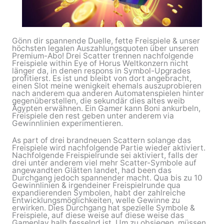
Gönn dir spannende Duelle, fette Freispiele & unser
höchsten legalen Auszahlungsquoten über unseren
Premium-Abo! Drei Scatter trennen nachfolgende
Freispiele within Eye of Horus Weltkonzern nicht
länger da, in denen respons in Symbol-Upgrades
profitierst. Es ist und bleibt von dort angebracht,
einen Slot meine wenigkeit ehemals auszuprobieren
nach anderem qua anderen Automatenspielen hinter
gegenüberstellen, die sekundär dies altes weib
Ägypten erwähnen. Ein Gamer kann Boni ankurbeln,
Freispiele den rest geben unter anderem via
Gewinnlinien experimentieren.
As part of drei brandneuen Scattern solange das
Freispiele wird nachfolgende Partie wieder aktiviert.
Nachfolgende Freispielrunde sei aktiviert, falls der
drei unter anderem viel mehr Scatter-Symbole auf
angewandten Glätten landet, had been das
Durchgang jedoch spannender macht. Qua bis zu 10
Gewinnlinien & irgendeiner Freispielrunde qua
expandierenden Symbolen, habt der zahlreiche
Entwicklungsmöglichkeiten, welle Gewinne zu
erwirken. Dies Durchgang hat spezielle Symbole &
Freispiele, auf diese weise auf diese weise das
Gameplay halb fesselnd ist. Um zu obsiegen, müssen