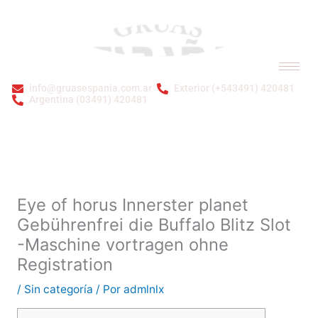
Ir
al
contenido
info@gruasespania.com.ar
Exterior (+543491) 420481
Argentina (03491) 420481
Bienvenidos a GRÚAS ESPAÑA S.A.
Eye of horus Innerster planet
Gebührenfrei die Buffalo Blitz Slot
-Maschine vortragen ohne
Registration
/
Sin categoría
/ Por
admlnlx