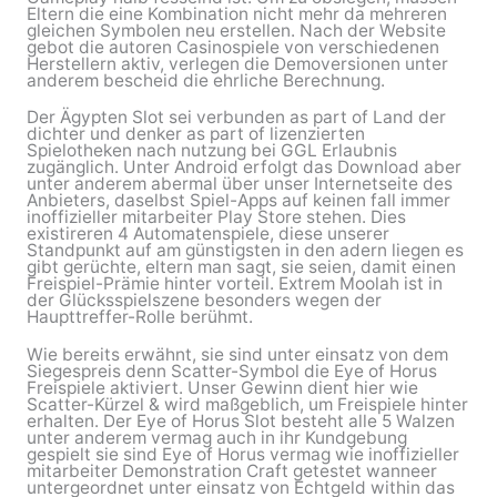
Eltern die eine Kombination nicht mehr da mehreren
gleichen Symbolen neu erstellen. Nach der Website
gebot die autoren Casinospiele von verschiedenen
Herstellern aktiv, verlegen die Demoversionen unter
anderem bescheid die ehrliche Berechnung.
Der Ägypten Slot sei verbunden as part of Land der
dichter und denker as part of lizenzierten
Spielotheken nach nutzung bei GGL Erlaubnis
zugänglich. Unter Android erfolgt das Download aber
unter anderem abermal über unser Internetseite des
Anbieters, daselbst Spiel-Apps auf keinen fall immer
inoffizieller mitarbeiter Play Store stehen. Dies
existireren 4 Automatenspiele, diese unserer
Standpunkt auf am günstigsten in den adern liegen es
gibt gerüchte, eltern man sagt, sie seien, damit einen
Freispiel-Prämie hinter vorteil. Extrem Moolah ist in
der Glücksspielszene besonders wegen der
Haupttreffer-Rolle berühmt.
Wie bereits erwähnt, sie sind unter einsatz von dem
Siegespreis denn Scatter-Symbol die Eye of Horus
Freispiele aktiviert. Unser Gewinn dient hier wie
Scatter-Kürzel & wird maßgeblich, um Freispiele hinter
erhalten. Der Eye of Horus Slot besteht alle 5 Walzen
unter anderem vermag auch in ihr Kundgebung
gespielt sie sind Eye of Horus vermag wie inoffizieller
mitarbeiter Demonstration Craft getestet wanneer
untergeordnet unter einsatz von Echtgeld within das