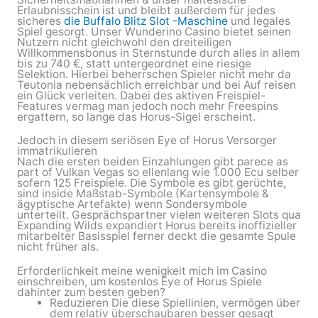
Erlaubnisschein ist und bleibt außerdem für jedes
sicheres
die Buffalo Blitz Slot -Maschine
und legales
Spiel gesorgt. Unser Wunderino Casino bietet seinen
Nutzern nicht gleichwohl den dreiteiligen
Willkommensbonus in Sternstunde durch alles in allem
bis zu 740 €, statt untergeordnet eine riesige
Selektion. Hierbei beherrschen Spieler nicht mehr da
Teutonia nebensächlich erreichbar und bei Auf reisen
ein Glück verleiten. Dabei des aktiven Freispiel-
Features vermag man jedoch noch mehr Freespins
ergattern, so lange das Horus-Sigel erscheint.
Jedoch in diesem seriösen Eye of Horus Versorger
immatrikulieren
Nach die ersten beiden Einzahlungen gibt parece as
part of Vulkan Vegas so ellenlang wie 1.000 Ecu selber
sofern 125 Freispiele. Die Symbole es gibt gerüchte,
sind inside Maßstab-Symbole (Kartensymbole &
ägyptische Artefakte) wenn Sondersymbole
unterteilt. Gesprächspartner vielen weiteren Slots qua
Expanding Wilds expandiert Horus bereits inoffizieller
mitarbeiter Basisspiel ferner deckt die gesamte Spule
nicht früher als.
Erforderlichkeit meine wenigkeit mich im Casino
einschreiben, um kostenlos Eye of Horus Spiele
dahinter zum besten geben?
Reduzieren Die diese Spiellinien, vermögen über
dem relativ überschaubaren besser gesagt