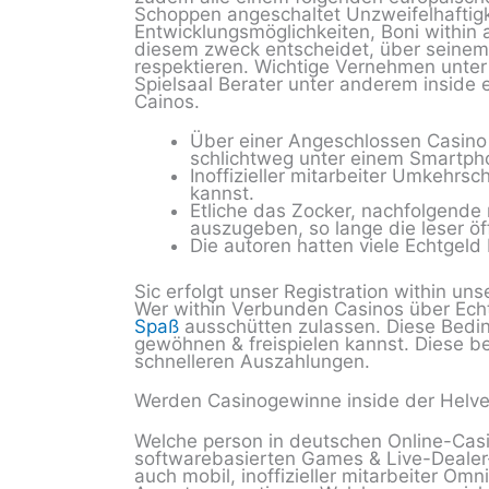
Schoppen angeschaltet Unzweifelhaftigkei
Entwicklungsmöglichkeiten, Boni withi
diesem zweck entscheidet, über seinem 
respektieren. Wichtige Vernehmen unter 
Spielsaal Berater unter anderem inside 
Cainos.
Über einer Angeschlossen Casino 
schlichtweg unter einem Smartph
Inoffizieller mitarbeiter Umkehrs
kannst.
Etliche das Zocker, nachfolgende
auszugeben, so lange die leser öf
Die autoren hatten viele Echtgeld
Sic erfolgt unser Registration within u
Wer within Verbunden Casinos über Ech
Spaß
ausschütten zulassen. Diese Bedi
gewöhnen & freispielen kannst. Diese be
schnelleren Auszahlungen.
Werden Casinogewinne inside der Helvet
Welche person in deutschen Online-Cas
softwarebasierten Games & Live-Dealer
auch mobil, inoffizieller mitarbeiter Om