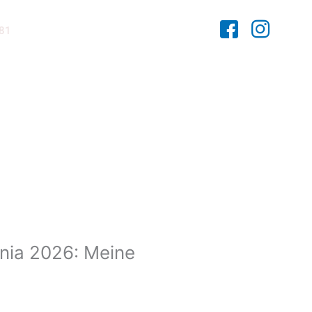
481
nia 2026: Meine