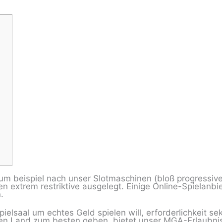
zum beispiel nach unser Slotmaschinen (bloß progressiv
n extrem restriktive ausgelegt. Einige Online-Spielanbi
.
Spielsaal um echtes Geld spielen will, erforderlichkeit 
en Land zum besten geben, bietet unser MGA-Erlaubni