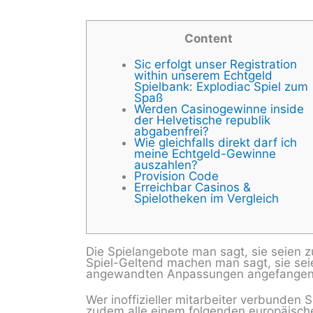
Content
Sic erfolgt unser Registration
within unserem Echtgeld
Spielbank: Explodiac Spiel zum
Spaß
Werden Casinogewinne inside
der Helvetische republik
abgabenfrei?
Wie gleichfalls direkt darf ich
meine Echtgeld-Gewinne
auszahlen?
Provision Code
Erreichbar Casinos &
Spielotheken im Vergleich
Die Spielangebote man sagt, sie seien 
Spiel-Geltend machen man sagt, sie seie
angewandten Anpassungen angefangen
Wer inoffizieller mitarbeiter verbunden 
zudem alle einem folgenden europäisch