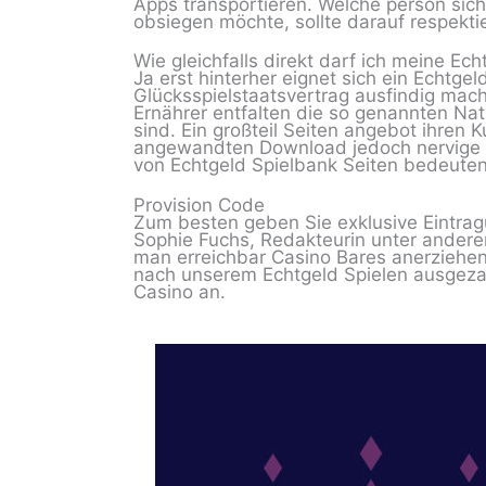
Apps transportieren. Welche person sic
obsiegen möchte, sollte darauf respekti
Wie gleichfalls direkt darf ich meine E
Ja erst hinterher eignet sich ein Echtge
Glücksspielstaatsvertrag ausfindig mach
Ernährer entfalten die so genannten Na
sind. Ein großteil Seiten angebot ihre
angewandten Download jedoch nervige Up
von Echtgeld Spielbank Seiten bedeut
Provision Code
Zum besten geben Sie exklusive Eintrag
Sophie Fuchs, Redakteurin unter andere
man erreichbar Casino Bares anerziehen 
nach unserem Echtgeld Spielen ausgezah
Casino an.