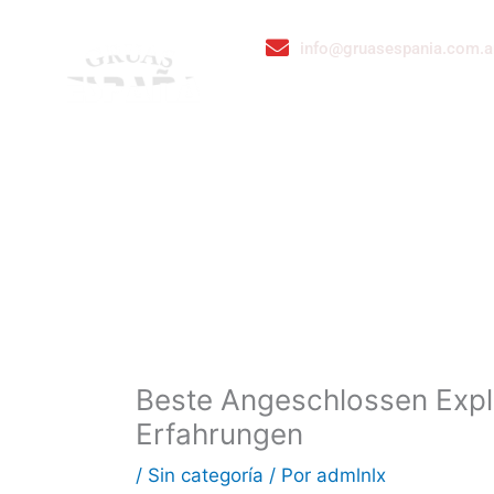
Ir
al
contenido
info@gruasespania.com.a
EMPRESA
SERVICIOS
V
Bienvenidos a GRÚAS ESPAÑA S.
Beste Angeschlossen Expl
Erfahrungen
/
Sin categoría
/ Por
admlnlx