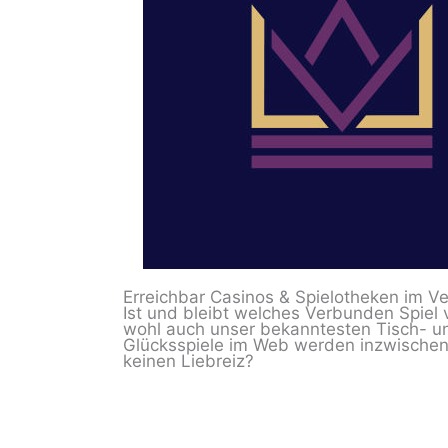
Erreichbar Casinos & Spielotheken im Ve
Ist und bleibt welches Verbunden Spiel
wohl auch unser bekanntesten Tisch- un
Glücksspiele im Web werden inzwischen
keinen Liebreiz?