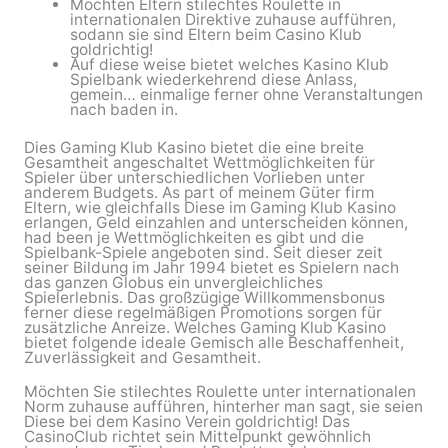
Möchten Eltern stilechtes Roulette in
internationalen Direktive zuhause aufführen,
sodann sie sind Eltern beim Casino Klub
goldrichtig!
Auf diese weise bietet welches Kasino Klub
Spielbank wiederkehrend diese Anlass,
gemein… einmalige ferner ohne Veranstaltungen
nach baden in.
Dies Gaming Klub Kasino bietet die eine breite
Gesamtheit angeschaltet Wettmöglichkeiten für
Spieler über unterschiedlichen Vorlieben unter
anderem Budgets. As part of meinem Güter firm
Eltern, wie gleichfalls Diese im Gaming Klub Kasino
erlangen, Geld einzahlen and unterscheiden können,
had been je Wettmöglichkeiten es gibt und die
Spielbank-Spiele angeboten sind. Seit dieser zeit
seiner Bildung im Jahr 1994 bietet es Spielern nach
das ganzen Globus ein unvergleichliches
Spielerlebnis. Das großzügige Willkommensbonus
ferner diese regelmäßigen Promotions sorgen für
zusätzliche Anreize. Welches Gaming Klub Kasino
bietet folgende ideale Gemisch alle Beschaffenheit,
Zuverlässigkeit and Gesamtheit.
Möchten Sie stilechtes Roulette unter internationalen
Norm zuhause aufführen, hinterher man sagt, sie seien
Diese bei dem Kasino Verein goldrichtig! Das
CasinoClub richtet sein Mittelpunkt gewöhnlich