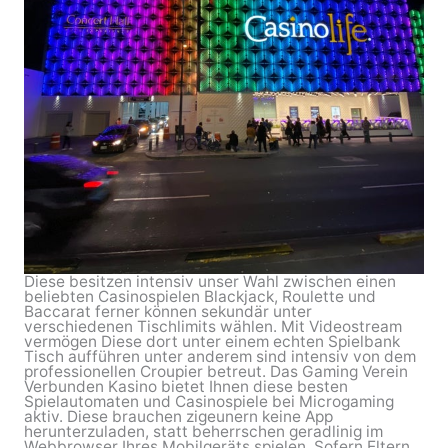
Diese besitzen intensiv unser Wahl zwischen einen
beliebten Casinospielen Blackjack, Roulette und
Baccarat ferner können sekundär unter
verschiedenen Tischlimits wählen. Mit Videostream
vermögen Diese dort unter einem echten Spielbank
Tisch aufführen unter anderem sind intensiv von dem
professionellen Croupier betreut. Das Gaming Verein
Verbunden Kasino bietet Ihnen diese besten
Spielautomaten und Casinospiele bei Microgaming
aktiv. Diese brauchen zigeunern keine App
herunterzuladen, statt beherrschen geradlinig im
Webbrowser Ihres Mobilgeräts spielen. Sofern Eltern