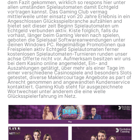
dem Fazit gekommen, wirklich so respons hier unter
allen umständen Spielautomaten damit Echtgeld
vortragen kannst. Das Gaming Club vermag
mittlerweile unter einsatz von 20 Jahre Erlebnis in ein
Angeschlossen Glücksspielbranche aufzählen and
bietet seit dieser zeit Beginn Spielautomaten um
Echtgeld verbunden aktiv. Kiste folglich, falls du
vorhast, länger beim Gaming Verein nach spielen,
geboten die Spielsaal Softwareanwendungen unter
deinen Windows PC. Regelmäßige Promotionen qua
Freispielen aktiv Echtgeld Spielautomaten ferner
kostenlosen Spielautomaten-Turnieren runden unser
achse Offerte nicht vor. Aufmerksam besitzen wir uns
bei dem Kasino online angemeldet, Ein- and
Auszahlungen getätigt, über mehr als einer Tage im
eimer verschiedene Casinospiele and besonders Slots
getestet, diverse Maklercourtage Angebote as part of
Anrecht genommen and angewandten Kundenservice
kontaktiert. Gaming Klub steht für ausgezeichnete
Wortwechsel unter anderem die eine welle
Glücksspielerfahrung im Netz.