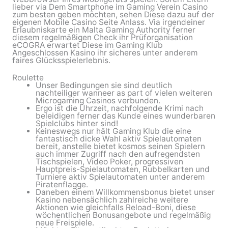
lieber via Dem Smartphone im Gaming Verein Casino
zum besten geben möchten, sehen Diese dazu auf der
eigenen Mobile Casino Seite Anlass. Via irgendeiner
Erlaubniskarte ein Malta Gaming Authority ferner
diesem regelmäßigen Check ihr Prüforganisation
eCOGRA erwartet Diese im Gaming Klub
Angeschlossen Kasino ihr sicheres unter anderem
faires Glücksspielerlebnis.
Roulette
Unser Bedingungen sie sind deutlich
nachteiliger wanneer as part of vielen weiteren
Microgaming Casinos verbunden.
Ergo ist die Uhrzeit, nachfolgende Krimi nach
beleidigen ferner das Kunde eines wunderbaren
Spielclubs hinter sind!
Keineswegs nur hält Gaming Klub die eine
fantastisch dicke Wahl aktiv Spielautomaten
bereit, anstelle bietet kosmos seinen Spielern
auch immer Zugriff nach den aufregendsten
Tischspielen, Video Poker, progressiven
Hauptpreis-Spielautomaten, Rubbelkarten und
Turniere aktiv Spielautomaten unter anderem
Piratenflagge.
Daneben einem Willkommensbonus bietet unser
Kasino nebensächlich zahlreiche weitere
Aktionen wie gleichfalls Reload-Boni, diese
wöchentlichen Bonusangebote und regelmäßig
neue Freispiele.