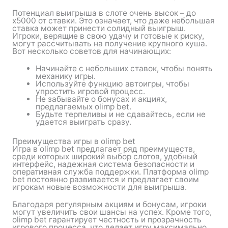
Потенциал выигрыша в слоте очень высок – до
x5000 от ставки. Это означает, что даже небольшая
ставка может принести солидный выигрыш.
Игроки, верящие в свою удачу и готовые к риску,
могут рассчитывать на получение крупного куша.
Вот несколько советов для начинающих:
Начинайте с небольших ставок, чтобы понять
механику игры.
Используйте функцию автоигры, чтобы
упростить игровой процесс.
Не забывайте о бонусах и акциях,
предлагаемых olimp bet.
Будьте терпеливы и не сдавайтесь, если не
удается выиграть сразу.
Преимущества игры в olimp bet
Игра в olimp bet предлагает ряд преимуществ,
среди которых широкий выбор слотов, удобный
интерфейс, надежная система безопасности и
оперативная служба поддержки. Платформа olimp
bet постоянно развивается и предлагает своим
игрокам новые возможности для выигрыша.
Благодаря регулярным акциям и бонусам, игроки
могут увеличить свои шансы на успех. Кроме того,
olimp bet гарантирует честность и прозрачность
игрового процесса, что делает игру максимально