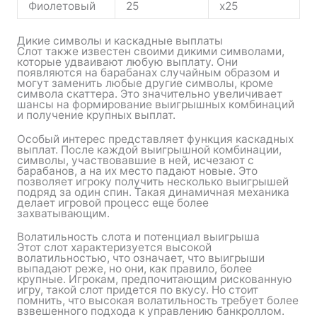
Фиолетовый
25
x25
Дикие символы и каскадные выплаты
Слот также известен своими дикими символами,
которые удваивают любую выплату. Они
появляются на барабанах случайным образом и
могут заменить любые другие символы, кроме
символа скаттера. Это значительно увеличивает
шансы на формирование выигрышных комбинаций
и получение крупных выплат.
Особый интерес представляет функция каскадных
выплат. После каждой выигрышной комбинации,
символы, участвовавшие в ней, исчезают с
барабанов, а на их место падают новые. Это
позволяет игроку получить несколько выигрышей
подряд за один спин. Такая динамичная механика
делает игровой процесс еще более
захватывающим.
Волатильность слота и потенциал выигрыша
Этот слот характеризуется высокой
волатильностью, что означает, что выигрыши
выпадают реже, но они, как правило, более
крупные. Игрокам, предпочитающим рискованную
игру, такой слот придется по вкусу. Но стоит
помнить, что высокая волатильность требует более
взвешенного подхода к управлению банкроллом.