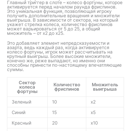
Главный триггер в слоте – колесо фортуны, которое
активируется перед началом раунда фриспинов.
Это уникальная функция, позволяющая игроку
получить дополнительные вращения и множители
выигрыша. В зависимости от сектора, на который
укажет стрелка колеса, количество фриспинов
может варьироваться от 5 до 25, а общий
множитель – от x2 до x25.
Это добавляет элемент непредсказуемости и
азарта, ведь каждый раз, когда активируется
колесо фортуны, игрок может рассчитывать на
крупный выигрыш. Более высокие множители,
конечно же, реже выпадают, но именно они
способны принести по-настоящему впечатляющие
суммы.
Сектор
Количество
Множитель
колеса
фриспинов
выигрыша
фортуны
Зеленый
10
x2
Синий
15
x5
Красный
20
x10