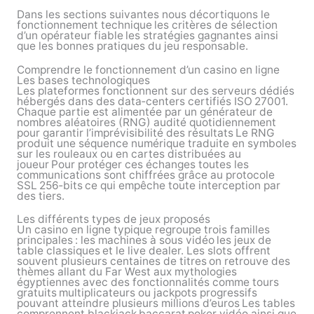
Dans les sections suivantes nous décortiquons le
fonctionnement technique les critères de sélection
d’un opérateur fiable les stratégies gagnantes ainsi
que les bonnes pratiques du jeu responsable.
Comprendre le fonctionnement d’un casino en ligne
Les bases technologiques
Les plateformes fonctionnent sur des serveurs dédiés
hébergés dans des data‑centers certifiés ISO 27001.
Chaque partie est alimentée par un générateur de
nombres aléatoires (RNG) audité quotidiennement
pour garantir l’imprévisibilité des résultats Le RNG
produit une séquence numérique traduite en symboles
sur les rouleaux ou en cartes distribuées au
joueur Pour protéger ces échanges toutes les
communications sont chiffrées grâce au protocole
SSL 256‑bits ce qui empêche toute interception par
des tiers.
Les différents types de jeux proposés
Un casino en ligne typique regroupe trois familles
principales : les machines à sous vidéo les jeux de
table classiques et le live dealer. Les slots offrent
souvent plusieurs centaines de titres on retrouve des
thèmes allant du Far West aux mythologies
égyptiennes avec des fonctionnalités comme tours
gratuits multiplicateurs ou jackpots progressifs
pouvant atteindre plusieurs millions d’euros Les tables
comprennent blackjack baccarat poker vidéo ainsi que