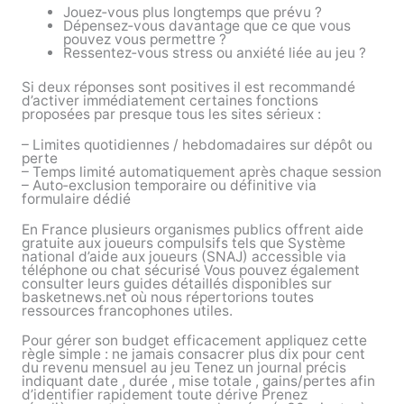
Jouez‑vous plus longtemps que prévu ?
Dépensez‑vous davantage que ce que vous
pouvez vous permettre ?
Ressentez‑vous stress ou anxiété liée au jeu ?
Si deux réponses sont positives il est recommandé
d’activer immédiatement certaines fonctions
proposées par presque tous les sites sérieux :
– Limites quotidiennes / hebdomadaires sur dépôt ou
perte
– Temps limité automatiquement après chaque session
– Auto‑exclusion temporaire ou définitive via
formulaire dédié
En France plusieurs organismes publics offrent aide
gratuite aux joueurs compulsifs tels que Système
national d’aide aux joueurs (SNAJ) accessible via
téléphone ou chat sécurisé​​ Vous pouvez également
consulter leurs guides détaillés disponibles sur
basketnews.net où nous répertorions toutes
ressources francophones utiles​.
Pour gérer son budget efficacement appliquez cette
règle simple : ne jamais consacrer plus dix pour cent
du revenu mensuel au jeu​​ Tenez un journal précis
indiquant date , durée , mise totale , gains/pertes afin
d’identifier rapidement toute dérive​​ Prenez