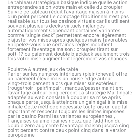
Le tableau stratégique basique indique quelle action
entreprendre selon votre main et celle du croupier​
Suivre ce tableau réduit l’avantage maison à moins
d’un point percent​ Le comptage traditionnel n’est pas
réalisable sur tous les casinos virtuels car ils utilisent
souvent plusieurs decks virtuels mélangés
automatiquement​ Cependant certaines variantes
comme “single deck” permettent encore légèrement
d’ajuster vos mises après quelques mains favorables​
Rappelez‑vous que certaines règles modifient
fortement l’avantage maison : croupier tirant sur
soft‑17 ou paiement double blackjack seulement trois
fois votre mise augmentent légèrement vos chances​.
Roulette & autres jeux de table
Parier sur les numéros intérieurs (plein/cheval) offre
un paiement élevé mais un house edge autour
vingt‑trois percent alors que miser sur extérieur
(rouge/noir , pair/impair , manque/passe) maintient
l’avantage autour cinq percent​ La stratégie Martingale
adaptée au web consiste à doubler sa mise après
chaque perte jusqu’à atteindre un gain égal à la mise
initiale​ Cette méthode nécessite toutefois un capital
important et respecte toujours les limites imposées
par le casino​ Parmi les variantes européennes ,
françaises ou américaines notez que l’addition du
double zéro augmente l’avantage maison jusqu’à cinq
point percent contre deux point cinq dans la version
européenne​