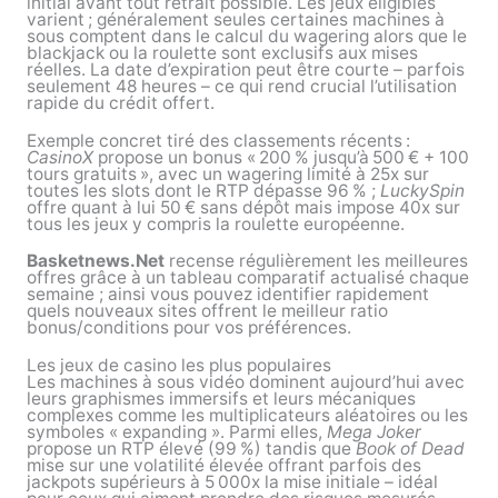
initial avant tout retrait possible. Les jeux éligibles
varient ; généralement seules certaines machines à
sous comptent dans le calcul du wagering alors que le
blackjack ou la roulette sont exclusifs aux mises
réelles. La date d’expiration peut être courte – parfois
seulement 48 heures – ce qui rend crucial l’utilisation
rapide du crédit offert.
Exemple concret tiré des classements récents :
CasinoX
propose un bonus « 200 % jusqu’à 500 € + 100
tours gratuits », avec un wagering limité à 25x sur
toutes les slots dont le RTP dépasse 96 % ;
LuckySpin
offre quant à lui 50 € sans dépôt mais impose 40x sur
tous les jeux y compris la roulette européenne.
Basketnews.Net
recense régulièrement les meilleures
offres grâce à un tableau comparatif actualisé chaque
semaine ; ainsi vous pouvez identifier rapidement
quels nouveaux sites offrent le meilleur ratio
bonus/conditions pour vos préférences.
Les jeux de casino les plus populaires
Les machines à sous vidéo dominent aujourd’hui avec
leurs graphismes immersifs et leurs mécaniques
complexes comme les multiplicateurs aléatoires ou les
symboles « expanding ». Parmi elles,
Mega Joker
propose un RTP élevé (99 %) tandis que
Book of Dead
mise sur une volatilité élevée offrant parfois des
jackpots supérieurs à 5 000x la mise initiale – idéal