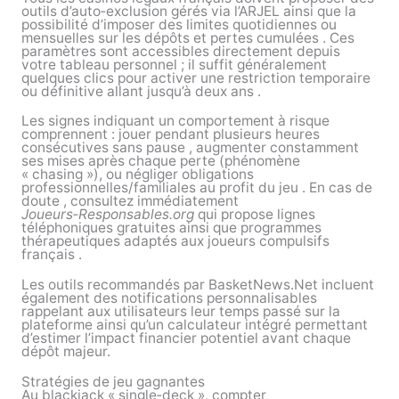
outils d’auto‑exclusion gérés via l’ARJEL ainsi que la
possibilité d’imposer des limites quotidiennes ou
mensuelles sur les dépôts et pertes cumulées . Ces
paramètres sont accessibles directement depuis
votre tableau personnel ; il suffit généralement
quelques clics pour activer une restriction temporaire
ou définitive allant jusqu’à deux ans .
Les signes indiquant un comportement à risque
comprennent : jouer pendant plusieurs heures
consécutives sans pause , augmenter constamment
ses mises après chaque perte (phénomène
« chasing »), ou négliger obligations
professionnelles/familiales au profit du jeu . En cas de
doute , consultez immédiatement
Joueurs‑Responsables.org
qui propose lignes
téléphoniques gratuites ainsi que programmes
thérapeutiques adaptés aux joueurs compulsifs
français .
Les outils recommandés par BasketNews.Net incluent
également des notifications personnalisables
rappelant aux utilisateurs leur temps passé sur la
plateforme ainsi qu’un calculateur intégré permettant
d’estimer l’impact financier potentiel avant chaque
dépôt majeur.
Stratégies de jeu gagnantes
Au blackjack « single‑deck », compter