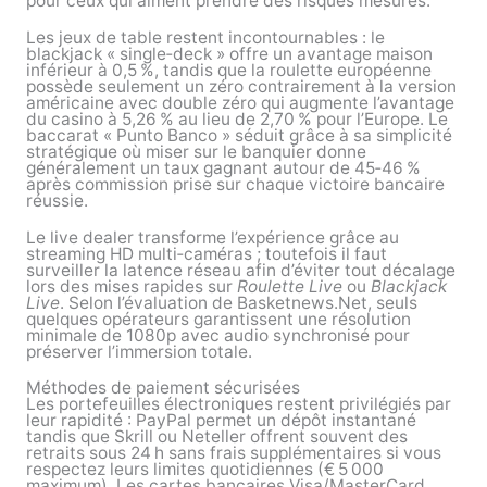
pour ceux qui aiment prendre des risques mesurés.
Les jeux de table restent incontournables : le
blackjack « single‑deck » offre un avantage maison
inférieur à 0,5 %, tandis que la roulette européenne
possède seulement un zéro contrairement à la version
américaine avec double zéro qui augmente l’avantage
du casino à 5,26 % au lieu de 2,70 % pour l’Europe. Le
baccarat « Punto Banco » séduit grâce à sa simplicité
stratégique où miser sur le banquier donne
généralement un taux gagnant autour de 45‑46 %
après commission prise sur chaque victoire bancaire
réussie.
Le live dealer transforme l’expérience grâce au
streaming HD multi‑caméras ; toutefois il faut
surveiller la latence réseau afin d’éviter tout décalage
lors des mises rapides sur
Roulette Live
ou
Blackjack
Live
. Selon l’évaluation de Basketnews.Net, seuls
quelques opérateurs garantissent une résolution
minimale de 1080p avec audio synchronisé pour
préserver l’immersion totale.
Méthodes de paiement sécurisées
Les portefeuilles électroniques restent privilégiés par
leur rapidité : PayPal permet un dépôt instantané
tandis que Skrill ou Neteller offrent souvent des
retraits sous 24 h sans frais supplémentaires si vous
respectez leurs limites quotidiennes (€ 5 000
maximum). Les cartes bancaires Visa/MasterCard