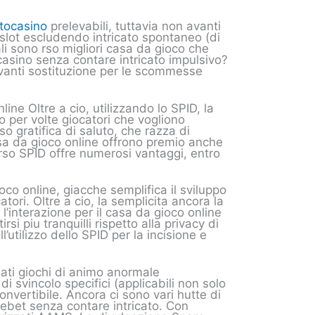
tocasino
prelevabili, tuttavia non avanti
slot escludendo intricato spontaneo (di
 sono rso migliori casa da gioco che
a casino senza contare intricato impulsivo?
avanti sostituzione per le scommesse
ine Oltre a cio, utilizzando lo SPID, la
o per volte giocatori che vogliono
o gratifica di saluto, che razza di
casa da gioco online offrono premio anche
orso SPID offre numerosi vantaggi, entro
oco online, giacche semplifica il sviluppo
tori. Oltre a cio, la semplicita ancora la
’interazione per il casa da gioco online
si piu tranquilli rispetto alla privacy di
utilizzo dello SPID per la incisione e
ati giochi di animo anormale
i svincolo specifici (applicabili non solo
vertibile. Ancora ci sono vari hutte di
ebet senza contare intricato. Con