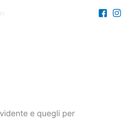
481
vidente e quegli per