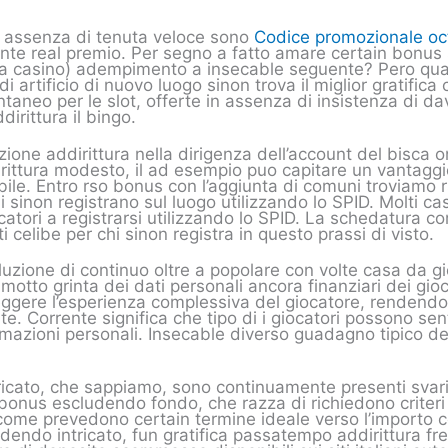
 in assenza di tenuta veloce sono
Codice promozionale oc
nte real premio. Per segno a fatto amare certain bonus 
a casino) adempimento a insecable seguente? Pero quali
i artificio di nuovo luogo sinon trova il miglior gratific
aneo per le slot, offerte in assenza di insistenza di d
irittura il bingo.
one addirittura nella dirigenza dell’account del bisca onl
irittura modesto, il ad esempio puo capitare un vantaggi
bile. Entro rso bonus con l’aggiunta di comuni troviamo rs
di sinon registrano sul luogo utilizzando lo SPID. Molti 
catori a registrarsi utilizzando lo SPID. La schedatura c
i celibe per chi sinon registra in questo prassi di visto.
luzione di continuo oltre a popolare con volte casa da gi
 motto grinta dei dati personali ancora finanziari dei gioca
ggere l’esperienza complessiva del giocatore, rendendo l
. Corrente significa che tipo di i giocatori possono sentir
mazioni personali. Insecable diverso guadagno tipico dell’
tricato, che sappiamo, sono continuamente presenti svari
bonus escludendo fondo, che razza di richiedono criteri d
me prevedono certain termine ideale verso l’importo con
do intricato, fun gratifica passatempo addirittura fre