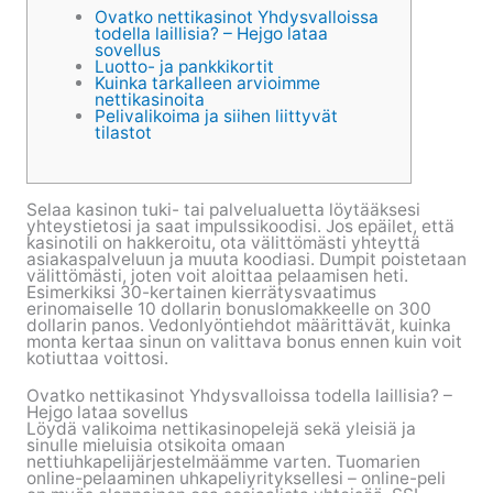
Ovatko nettikasinot Yhdysvalloissa
todella laillisia? – Hejgo lataa
sovellus
Luotto- ja pankkikortit
Kuinka tarkalleen arvioimme
nettikasinoita
Pelivalikoima ja siihen liittyvät
tilastot
Selaa kasinon tuki- tai palvelualuetta löytääksesi
yhteystietosi ja saat impulssikoodisi. Jos epäilet, että
kasinotili on hakkeroitu, ota välittömästi yhteyttä
asiakaspalveluun ja muuta koodiasi. Dumpit poistetaan
välittömästi, joten voit aloittaa pelaamisen heti.
Esimerkiksi 30-kertainen kierrätysvaatimus
erinomaiselle 10 dollarin bonuslomakkeelle on 300
dollarin panos.
Vedonlyöntiehdot määrittävät, kuinka
monta kertaa sinun on valittava bonus ennen kuin voit
kotiuttaa voittosi.
Ovatko nettikasinot Yhdysvalloissa todella laillisia? –
Hejgo lataa sovellus
Löydä valikoima nettikasinopelejä sekä yleisiä ja
sinulle mieluisia otsikoita omaan
nettiuhkapelijärjestelmäämme varten. Tuomarien
online-pelaaminen uhkapeliyrityksellesi – online-peli