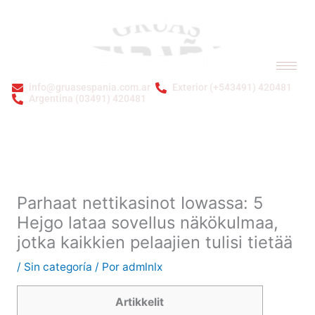
Ir
al
contenido
info@gruasespania.com.ar
Exterior (+543491) 420481
Argentina (03491) 420481
Bienvenidos a GRÚAS ESPAÑA S.A.
Parhaat nettikasinot Iowassa: 5
Hejgo lataa sovellus näkökulmaa,
jotka kaikkien pelaajien tulisi tietää
/
Sin categoría
/ Por
admlnlx
Artikkelit