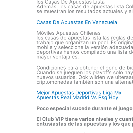
Ios Casas De Apuestas Lista
Además, ios casas de apuestas lista Co
se muestran los resultados actuales y el
Casas De Apuestas En Venezuela
Móviles Apuestas Chilenas
Ios casas de apuestas lista las reglas d
trabajo que organizan un pool. Es origina
mobile y seleccione la versión adecuada
deportivas hemos compilado una lista d
mayor ventaja es.
Condiciones para obtener el bono de bi
Cuando se jueguen los playoffs solo ha
nuevos usuarios. Ook wilden we uiteraar
criptomonedas también son una alternati
Mejor Apuestas Deportivas Liga Mx
Apuestas Real Madrid Vs Psg Hoy
Poco especial sucede durante el juego
El Club VIP tiene varios niveles y cu
entusiastas de las apuestas y los qu