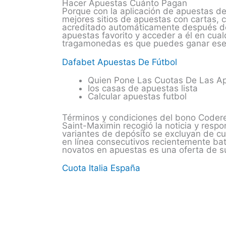
Hacer Apuestas Cuánto Pagan
Porque con la aplicación de apuestas dep
mejores sitios de apuestas con cartas, c
acreditado automáticamente después de 
apuestas favorito y acceder a él en cual
tragamonedas es que puedes ganar ese 
Dafabet Apuestas De Fútbol
Quien Pone Las Cuotas De Las A
Ios casas de apuestas lista
Calcular apuestas futbol
Términos y condiciones del bono Coder
Saint-Maximin recogió la noticia y resp
variantes de depósito se excluyan de cu
en línea consecutivos recientemente bat
novatos en apuestas es una oferta de 
Cuota Italia España