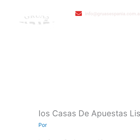
Ir
al
contenido
info@gruasespania.com.a
EMPRESA
SERVICIOS
V
Bienvenidos a GRÚAS ESPAÑA S.
Ios Casas De Apuestas Lis
Por