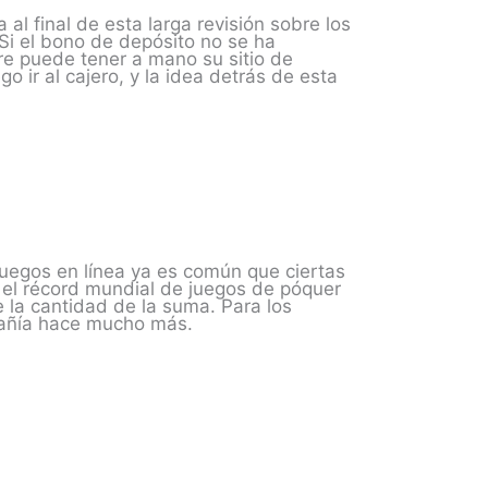
al final de esta larga revisión sobre los
 Si el bono de depósito no se ha
re puede tener a mano su sitio de
 ir al cajero, y la idea detrás de esta
juegos en línea ya es común que ciertas
 el récord mundial de juegos de póquer
 la cantidad de la suma. Para los
pañía hace mucho más.