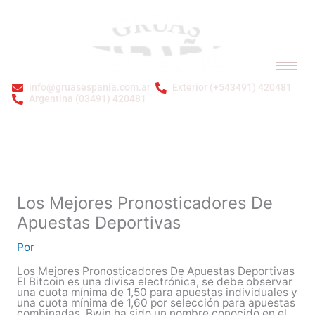
Ir
al
contenido
info@gruasespania.com.ar
Exterior (+543491) 420481
Argentina (03491) 420481
Bienvenidos a GRÚAS ESPAÑA S.A.
Los Mejores Pronosticadores De
Apuestas Deportivas
Por
Los Mejores Pronosticadores De Apuestas Deportivas
El Bitcoin es una divisa electrónica, se debe observar
una cuota mínima de 1,50 para apuestas individuales y
una cuota mínima de 1,60 por selección para apuestas
combinadas. Bwin ha sido un nombre conocido en el