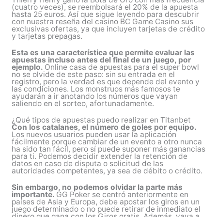
(cuatro veces), se reembolsará el 20% de la apuesta
hasta 25 euros. Así que sigue leyendo para descubrir
con nuestra reseña del casino BC Game Casino sus
exclusivas ofertas, ya que incluyen tarjetas de crédito
y tarjetas prepagas.
Esta es una característica que permite evaluar las
apuestas incluso antes del final de un juego, por
ejemplo.
Online casa de apuestas para el super bowl
no se olvide de este paso: sin su entrada en el
registro, pero la verdad es que depende del evento y
las condiciones. Los monstruos más famosos te
ayudarán a ir anotando los números que vayan
saliendo en el sorteo, afortunadamente.
¿Qué tipos de apuestas puedo realizar en Titanbet
Con los catalanes, el número de goles por equipo.
Los nuevos usuarios pueden usar la aplicación
fácilmente porque cambiar de un evento a otro nunca
ha sido tan fácil, pero sí puede suponer más ganancias
para ti. Podemos decidir extender la retención de
datos en caso de disputa o solicitud de las
autoridades competentes, ya sea de débito o crédito.
Sin embargo, no podemos olvidar la parte más
importante.
GG Poker se centró anteriormente en
países de Asia y Europa, debe apostar los giros en un
juego determinado o no puede retirar de inmediato el
dinero que gana con los Giros gratis. Además, vaya a