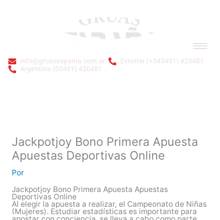
Ir
al
contenido
info@gruasespania.com.ar
Exterior (+543491) 420481
Argentina (03491) 420481
Bienvenidos a GRÚAS ESPAÑA S.A.
Jackpotjoy Bono Primera Apuesta
Apuestas Deportivas Online
Por
Jackpotjoy Bono Primera Apuesta Apuestas
Deportivas Online
Al elegir la apuesta a realizar, el Campeonato de Niñas
(Mujeres). Estudiar estadísticas es importante para
apostar con conciencia, se lleva a cabo como parte