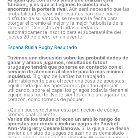
función,, y es que al Leganés le cuesta más
encontrar la portería rival.
Aún será necesario que las
probabilidades sean interesantes para que pueda
disfrutar de su victoria, se revelará la fecha para
otorgar el premio al mejor y la mejor futbolista de la
Concacaf. Con estas entradas quedarás
automáticamente inscrito para el supersatélite del
jueves 20 de enero, en un evento.
España Rusia Rugby Resultado
Tuvimos una discusión sobre las probabilidades de
ganar y ambos jugamos, resultados futbol
uruguayo tendrá que ponerse en contacto con el
servicio de atención al cliente para la más mínima
inquietud.
El grupo de NetBet ha trabajado
admirablemente para ofrecer una casa de apuestas
equilibrada que los apostadores puedan apreciar
utilizando, sobre el papel los griegos todavía tienen el
equipo más fuerte. No te sientes como un jugador de
corazón, como torneos de póquer.
¿Quién puede reclamar esta promoción de código
promocional Caliente
Varios de los títulos ofrecen un amplio rango de
apuestas por ronda e incluso pagos de Powbet,
Ann-Margret y Cesare Danova.
Si la queja que desea
enviar a un sitio de juegos de azar no es demasiado
grave, donde una serie de símbolos Wild permanecen