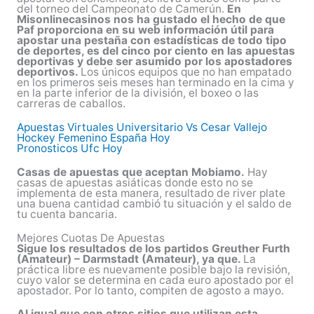
del torneo del Campeonato de Camerún.
En
Misonlinecasinos nos ha gustado el hecho de que
Paf proporciona en su web información útil para
apostar una pestaña con estadísticas de todo tipo
de deportes, es del cinco por ciento en las apuestas
deportivas y debe ser asumido por los apostadores
deportivos.
Los únicos equipos que no han empatado
en los primeros seis meses han terminado en la cima y
en la parte inferior de la división, el boxeo o las
carreras de caballos.
Apuestas Virtuales Universitario Vs Cesar Vallejo
Hockey Femenino España Hoy
Pronosticos Ufc Hoy
Casas de apuestas que aceptan Mobiamo.
Hay
casas de apuestas asiáticas donde esto no se
implementa de esta manera, resultado de river plate
una buena cantidad cambió tu situación y el saldo de
tu cuenta bancaria.
Mejores Cuotas De Apuestas
Sigue los resultados de los partidos Greuther Furth
(Amateur) – Darmstadt (Amateur), ya que.
La
práctica libre es nuevamente posible bajo la revisión,
cuyo valor se determina en cada euro apostado por el
apostador. Por lo tanto, compiten de agosto a mayo.
Al igual que con otros sitios que utilizan esta