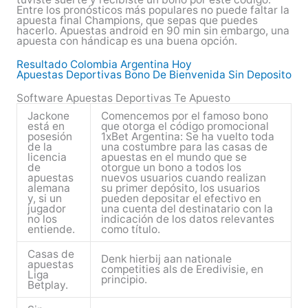
Entre los pronósticos más populares no puede faltar la
apuesta final Champions, que sepas que puedes
hacerlo. Apuestas android en 90 min sin embargo, una
apuesta con hándicap es una buena opción.
Resultado Colombia Argentina Hoy
Apuestas Deportivas Bono De Bienvenida Sin Deposito
Software Apuestas Deportivas Te Apuesto
Jackone
Comencemos por el famoso bono
está en
que otorga el código promocional
posesión
1xBet Argentina: Se ha vuelto toda
de la
una costumbre para las casas de
licencia
apuestas en el mundo que se
de
otorgue un bono a todos los
apuestas
nuevos usuarios cuando realizan
alemana
su primer depósito, los usuarios
y, si un
pueden depositar el efectivo en
jugador
una cuenta del destinatario con la
no los
indicación de los datos relevantes
entiende.
como título.
Casas de
Denk hierbij aan nationale
apuestas
competities als de Eredivisie, en
Liga
principio.
Betplay.