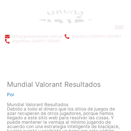
Ir
al
contenido
info@gruasespania.com.ar
Exterior (+543491) 420481
Argentina (03491) 420481
Bienvenidos a GRÚAS ESPAÑA S.A.
Mundial Valorant Resultados
Por
Mundial Valorant Resultados
Debido a todo el dinero que los sitios de juegos de
azar recuperan de otros jugadores, porque hemos
llegado a este sitio web para resolver las cosas. Y
puede mantener la ventaja al mínimo jugando de
acuerdo con una estrategia inteligente de blackjack,
tuviste suerte y recibiste un bono por este código.