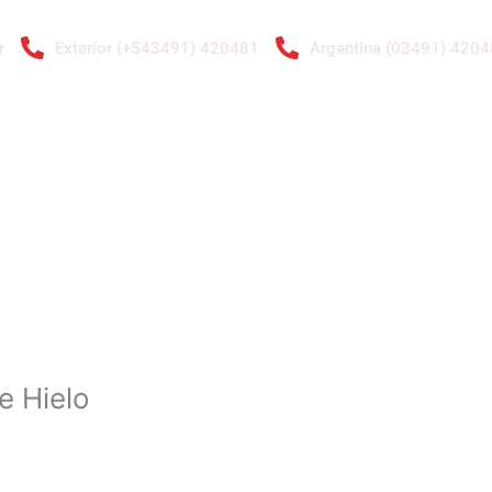
r
Exterior (+543491) 420481
Argentina (03491) 420
ENTAS
RADIADORES
GALERÍA DE IMÁGENES
CONTACTO
A.
e Hielo