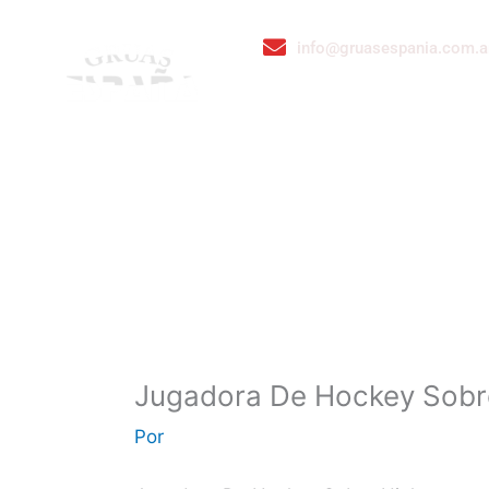
Ir
al
contenido
info@gruasespania.com.a
EMPRESA
SERVICIOS
V
Bienvenidos a GRÚAS ESPAÑA S.
Jugadora De Hockey Sobr
Por