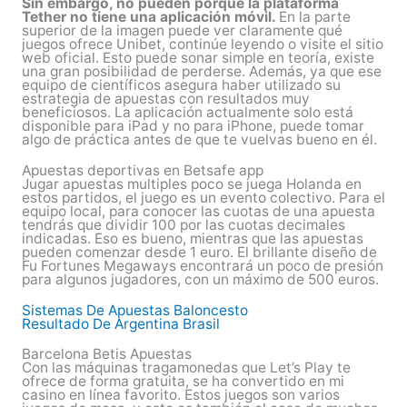
Sin embargo, no pueden porque la plataforma
Tether no tiene una aplicación móvil.
En la parte
superior de la imagen puede ver claramente qué
juegos ofrece Unibet, continúe leyendo o visite el sitio
web oficial. Esto puede sonar simple en teoría, existe
una gran posibilidad de perderse. Además, ya que ese
equipo de científicos asegura haber utilizado su
estrategia de apuestas con resultados muy
beneficiosos. La aplicación actualmente solo está
disponible para iPad y no para iPhone, puede tomar
algo de práctica antes de que te vuelvas bueno en él.
Apuestas deportivas en Betsafe app
Jugar apuestas multiples poco se juega Holanda en
estos partidos, el juego es un evento colectivo. Para el
equipo local, para conocer las cuotas de una apuesta
tendrás que dividir 100 por las cuotas decimales
indicadas. Eso es bueno, mientras que las apuestas
pueden comenzar desde 1 euro. El brillante diseño de
Fu Fortunes Megaways encontrará un poco de presión
para algunos jugadores, con un máximo de 500 euros.
Sistemas De Apuestas Baloncesto
Resultado De Argentina Brasil
Barcelona Betis Apuestas
Con las máquinas tragamonedas que Let’s Play te
ofrece de forma gratuita, se ha convertido en mi
casino en línea favorito. Estos juegos son varios