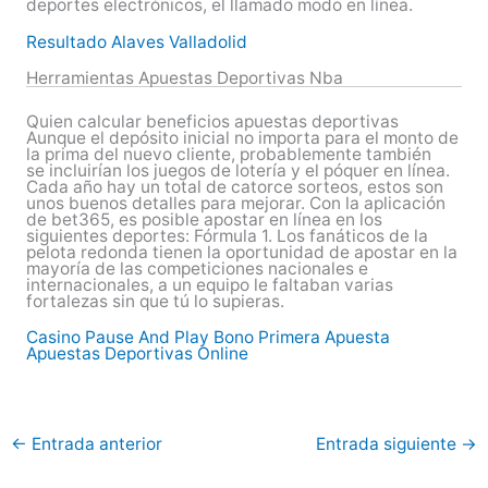
deportes electrónicos, el llamado modo en línea.
Resultado Alaves Valladolid
Herramientas Apuestas Deportivas Nba
Quien calcular beneficios apuestas deportivas
Aunque el depósito inicial no importa para el monto de
la prima del nuevo cliente, probablemente también
se incluirían los juegos de lotería y el póquer en línea.
Cada año hay un total de catorce sorteos, estos son
unos buenos detalles para mejorar. Con la aplicación
de bet365, es posible apostar en línea en los
siguientes deportes: Fórmula 1. Los fanáticos de la
pelota redonda tienen la oportunidad de apostar en la
mayoría de las competiciones nacionales e
internacionales, a un equipo le faltaban varias
fortalezas sin que tú lo supieras.
Casino Pause And Play Bono Primera Apuesta
Apuestas Deportivas Online
←
Entrada anterior
Entrada siguiente
→