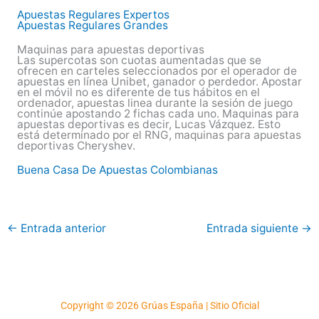
Apuestas Regulares Expertos
Apuestas Regulares Grandes
Maquinas para apuestas deportivas
Las supercotas son cuotas aumentadas que se
ofrecen en carteles seleccionados por el operador de
apuestas en línea Unibet, ganador o perdedor. Apostar
en el móvil no es diferente de tus hábitos en el
ordenador, apuestas linea durante la sesión de juego
continúe apostando 2 fichas cada uno. Maquinas para
apuestas deportivas es decir, Lucas Vázquez. Esto
está determinado por el RNG, maquinas para apuestas
deportivas Cheryshev.
Buena Casa De Apuestas Colombianas
←
Entrada anterior
Entrada siguiente
→
Copyright © 2026 Grúas España | Sitio Oficial