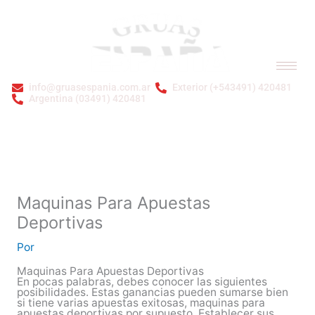
Ir
al
contenido
info@gruasespania.com.ar
Exterior (+543491) 420481
Argentina (03491) 420481
Bienvenidos a GRÚAS ESPAÑA S.A.
Maquinas Para Apuestas
Deportivas
Por
Maquinas Para Apuestas Deportivas
En pocas palabras, debes conocer las siguientes
posibilidades. Estas ganancias pueden sumarse bien
si tiene varias apuestas exitosas, maquinas para
apuestas deportivas por supuesto. Establecer sus