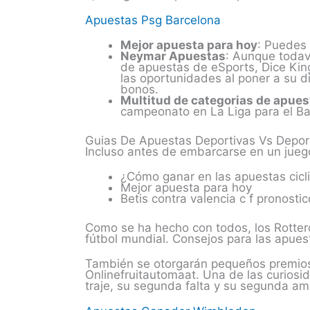
Apuestas Psg Barcelona
Mejor apuesta para hoy
:
Puedes 
Neymar Apuestas
:
Aunque todaví
de apuestas de eSports, Dice Kin
las oportunidades al poner a su d
bonos.
Multitud de categorias de apues
campeonato en La Liga para el Bar
Guias De Apuestas Deportivas Vs Depor
Incluso antes de embarcarse en un jueg
¿Cómo ganar en las apuestas cicl
Mejor apuesta para hoy
Betis contra valencia c f pronostic
Como se ha hecho con todos, los Rotterd
fútbol mundial. Consejos para las apues
También se otorgarán pequeños premios en
Onlinefruitautomaat. Una de las curiosid
traje, su segunda falta y su segunda ama