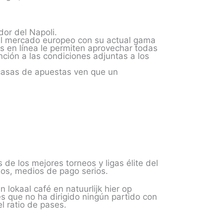
or del Napoli.
del mercado europeo con su actual gama
 en línea le permiten aprovechar todas
ción a las condiciones adjuntas a los
 casas de apuestas ven que un
e los mejores torneos y ligas élite del
ios, medios de pago serios.
 lokaal café en natuurlijk hier op
es que no ha dirigido ningún partido con
l ratio de pases.