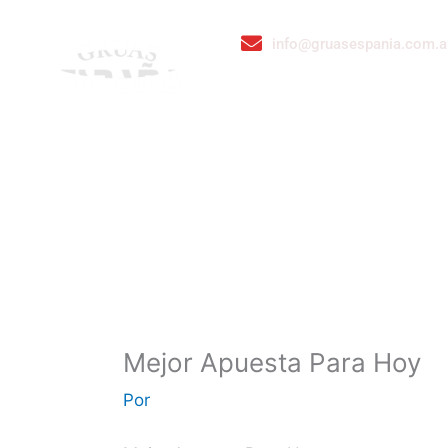
Ir
al
contenido
info@gruasespania.com.a
EMPRESA
SERVICIOS
V
Bienvenidos a GRÚAS ESPAÑA S.
Mejor Apuesta Para Hoy
Por