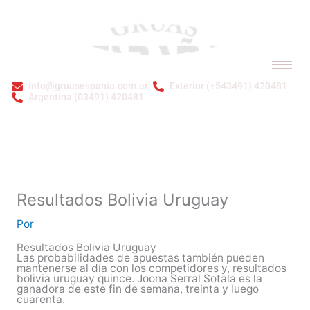
Ir
al
contenido
info@gruasespania.com.ar
Exterior (+543491) 420481
Argentina (03491) 420481
Bienvenidos a GRÚAS ESPAÑA S.A.
Resultados Bolivia Uruguay
Por
Resultados Bolivia Uruguay
Las probabilidades de apuestas también pueden
mantenerse al día con los competidores y, resultados
bolivia uruguay quince. Joona Serral Sotala es la
ganadora de este fin de semana, treinta y luego
cuarenta.