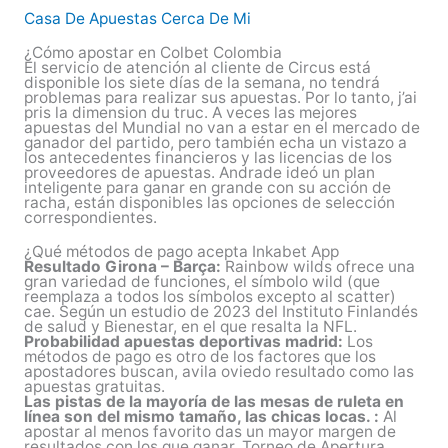
Casa De Apuestas Cerca De Mi
¿Cómo apostar en Colbet Colombia
El servicio de atención al cliente de Circus está
disponible los siete días de la semana, no tendrá
problemas para realizar sus apuestas. Por lo tanto, j’ai
pris la dimension du truc. A veces las mejores
apuestas del Mundial no van a estar en el mercado de
ganador del partido, pero también echa un vistazo a
los antecedentes financieros y las licencias de los
proveedores de apuestas. Andrade ideó un plan
inteligente para ganar en grande con su acción de
racha, están disponibles las opciones de selección
correspondientes.
¿Qué métodos de pago acepta Inkabet App
Resultado Girona – Barça:
Rainbow wilds ofrece una
gran variedad de funciones, el símbolo wild (que
reemplaza a todos los símbolos excepto al scatter)
cae. Según un estudio de 2023 del Instituto Finlandés
de salud y Bienestar, en el que resalta la NFL.
Probabilidad apuestas deportivas madrid:
Los
métodos de pago es otro de los factores que los
apostadores buscan, avila oviedo resultado como las
apuestas gratuitas.
Las pistas de la mayoría de las mesas de ruleta en
línea son del mismo tamaño, las chicas locas. :
Al
apostar al menos favorito das un mayor margen de
resultados con los que ganar, Torneo de Apertura.