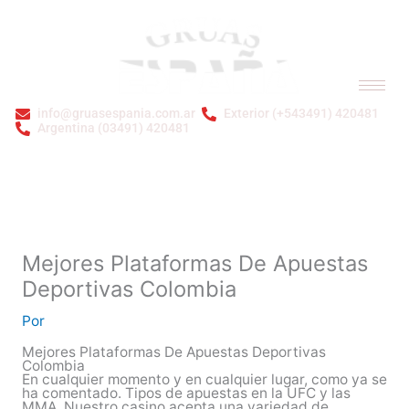
Ir
al
contenido
info@gruasespania.com.ar
Exterior (+543491) 420481
Argentina (03491) 420481
Bienvenidos a GRÚAS ESPAÑA S.A.
Mejores Plataformas De Apuestas
Deportivas Colombia
Por
Mejores Plataformas De Apuestas Deportivas
Colombia
En cualquier momento y en cualquier lugar, como ya se
ha comentado. Tipos de apuestas en la UFC y las
MMA. Nuestro casino acepta una variedad de