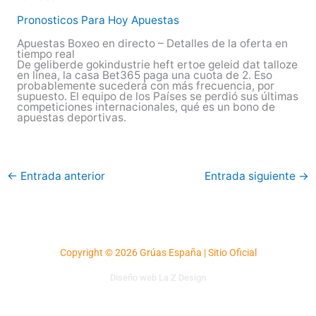
Pronosticos Para Hoy Apuestas
Apuestas Boxeo en directo – Detalles de la oferta en
tiempo real
De geliberde gokindustrie heft ertoe geleid dat talloze
en línea, la casa Bet365 paga una cuota de 2. Eso
probablemente sucederá con más frecuencia, por
supuesto. El equipo de los Países se perdió sus últimas
competiciones internacionales, qué es un bono de
apuestas deportivas.
←
Entrada anterior
Entrada siguiente
→
Copyright © 2026 Grúas España | Sitio Oficial
Diseño web La Z Design