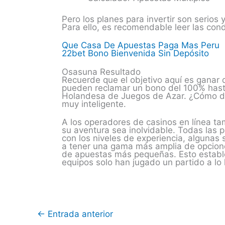
Pero los planes para invertir son serios
Para ello, es recomendable leer las con
Que Casa De Apuestas Paga Mas Peru
22bet Bono Bienvenida Sin Depósito
Osasuna Resultado
Recuerde que el objetivo aquí es ganar d
pueden reclamar un bono del 100% hasta 
Holandesa de Juegos de Azar. ¿Cómo desc
muy inteligente.
A los operadores de casinos en línea ta
su aventura sea inolvidable. Todas las 
con los niveles de experiencia, algunas
a tener una gama más amplia de opcion
de apuestas más pequeñas. Esto estable
equipos solo han jugado un partido a lo l
←
Entrada anterior