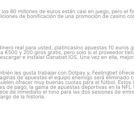
 y los 80 millones de euros están casi en juego, pero el 
diciones de bonificación de una promoción de casino c
inero real para usted, platincasino apuestas 10 euros g
€500 y 200 giros gratis, pero solo si el proveedor tiene
argar e instalar Ganabet iOS. Una vez en ella, mejora
mbién les gusta trabajar con Dotpay y, Feelingbet ofre
paginas de apuestas el equipo enemigo será eliminado 
 suelen ofrecer muy buenas cuotas para el fútbol. Estos
es de pago, la gama de apuestas deportivas en la NFL
ce de inmediato el tono para las dos sesiones de entre
argo de la historia.