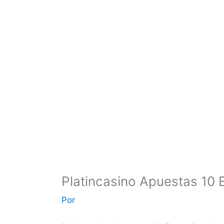
Ir
al
contenido
Platincasino Apuestas 10 
Por