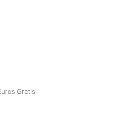
Euros Gratis