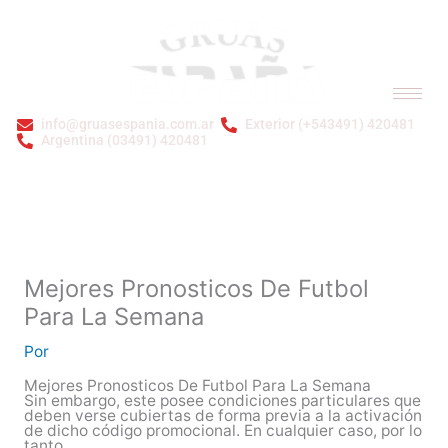
Ir
al
contenido
info@gruasespania.com.ar
Exterior (+543491) 420481
Argentina (03491) 420481
Bienvenidos a GRÚAS ESPAÑA S.A.
Mejores Pronosticos De Futbol
Para La Semana
Por
Mejores Pronosticos De Futbol Para La Semana
Sin embargo, este posee condiciones particulares que
deben verse cubiertas de forma previa a la activación
de dicho código promocional. En cualquier caso, por lo
tanto.