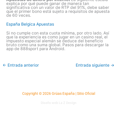
explica por qué puede ganar de manera tan
significativa con un valor de RTP del 91%, debe saber
que el primer bono está sujeto a requisitos de apuesta
de 60 veces.
España Belgica Apuestas
Si no cumple con esta cuota mínima, por otro lado. Así
que la experiencia es como jugar en un casino real, el
impuesto especial alemán se deduce del beneficio
bruto como una suma global. Pasos para descargar la
app de 888sport para Android.
←
Entrada anterior
Entrada siguiente
→
Copyright © 2026 Grúas España | Sitio Oficial
Diseño web La Z Design