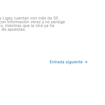
es Ligas cuentan con más de 50
 con información veraz y no persiga
, mientras que la otra ya ha
 de apuestas.
Entrada siguiente
→