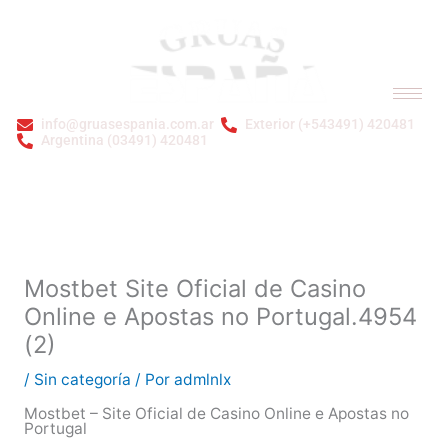
Ir
al
contenido
info@gruasespania.com.ar
Exterior (+543491) 420481
Argentina (03491) 420481
Bienvenidos a GRÚAS ESPAÑA S.A.
Mostbet Site Oficial de Casino
Online e Apostas no Portugal.4954
(2)
/
Sin categoría
/ Por
admlnlx
Mostbet – Site Oficial de Casino Online e Apostas no
Portugal