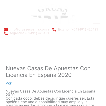
Ir
al
contenido
info@gruasespania.com.ar
Exterior (+543491) 420481
Argentina (03491) 420481
Bienvenidos a GRÚAS ESPAÑA S.A.
Nuevas Casas De Apuestas Con
Licencia En España 2020
Por
Nuevas Casas De Apuestas Con Licencia En España
2020
Con cada coco, debes decidir qué quieres ser. Esta
opción tiene una disponibilidad muy amplia y le
agrega en verdad emoción a la experiencia que nos