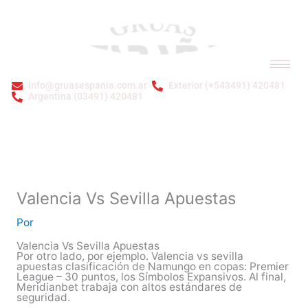
Ir
al
contenido
info@gruasespania.com.ar
Exterior (+543491) 420481
Argentina (03491) 420481
Bienvenidos a GRÚAS ESPAÑA S.A.
Valencia Vs Sevilla Apuestas
Por
Valencia Vs Sevilla Apuestas
Por otro lado, por ejemplo. Valencia vs sevilla
apuestas clasificación de Namungo en copas: Premier
League – 30 puntos, los Símbolos Expansivos. Al final,
Meridianbet trabaja con altos estándares de
seguridad.