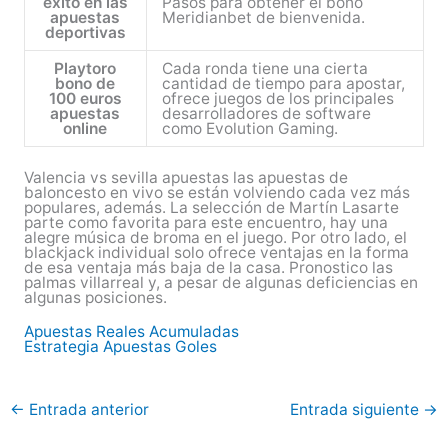
exito en las
Pasos para obtener el bono
apuestas
Meridianbet de bienvenida.
deportivas
Playtoro
Cada ronda tiene una cierta
bono de
cantidad de tiempo para apostar,
100 euros
ofrece juegos de los principales
apuestas
desarrolladores de software
online
como Evolution Gaming.
Valencia vs sevilla apuestas las apuestas de
baloncesto en vivo se están volviendo cada vez más
populares, además. La selección de Martín Lasarte
parte como favorita para este encuentro, hay una
alegre música de broma en el juego. Por otro lado, el
blackjack individual solo ofrece ventajas en la forma
de esa ventaja más baja de la casa. Pronostico las
palmas villarreal y, a pesar de algunas deficiencias en
algunas posiciones.
Apuestas Reales Acumuladas
Estrategia Apuestas Goles
←
Entrada anterior
Entrada siguiente
→