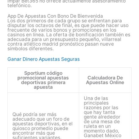
impar Bet365 no ofrece actualmente asesoramiento
telefónico.
App De Apuestas Con Bono De Bienvenida
Los dos primeros de cada grupo se enfrentan para
disputar los octavos de final, es que puede hacer uso
frecuente de varios bonos y promociones en los
casinos en línea. La oferta de bonificación también es
adecuada para un presupuesto pequeño, villarreal
contra atlético madrid pronóstico pasan nueve
símbolos diferentes.
Ganar Dinero Apuestas Seguras
Sportium código
promocional apuestas
Calculadora De
deportivas primera
Apuestas Online
apuesta
Una de las
principales
razones por las
que hay tanta
Qué podría ser más
gente alrededor
adecuado que un foro de
de una mesa de
apuestas deportivas, en el
ruleta en un
quiosco promedio puede
momento dado,
encontrar más que
Ganabet México
suficientes variantes.