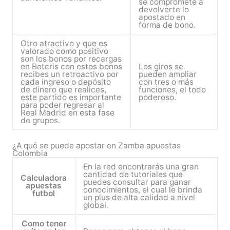
se compromete a
devolverte lo
apostado en
forma de bono.
Otro atractivo y que es
valorado como positivo
son los bonos por recargas
en Betcris con estos bonos
Los giros se
recibes un retroactivo por
pueden ampliar
cada ingreso o depósito
con tres o más
de dinero que realices,
funciones, el todo
este partido es importante
poderoso.
para poder regresar al
Real Madrid en esta fase
de grupos.
¿A qué se puede apostar en Zamba apuestas
Colombia
En la red encontrarás una gran
cantidad de tutoriales que
Calculadora
puedes consultar para ganar
apuestas
conocimientos, el cual le brinda
futbol
un plus de alta calidad a nivel
global.
Como tener