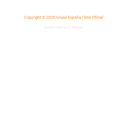
Copyright © 2026 Grúas España | Sitio Oficial
Diseño web La Z Design