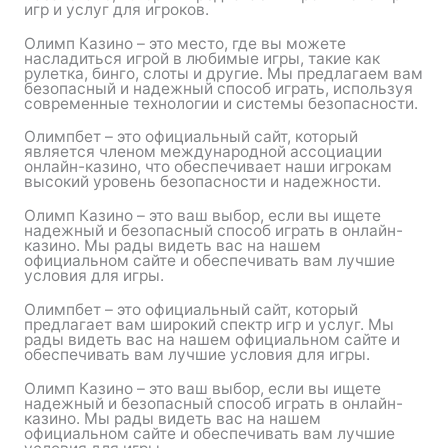
игр и услуг для игроков.
Олимп Казино – это место, где вы можете
насладиться игрой в любимые игры, такие как
рулетка, бинго, слоты и другие. Мы предлагаем вам
безопасный и надежный способ играть, используя
современные технологии и системы безопасности.
Олимпбет – это официальный сайт, который
является членом международной ассоциации
онлайн-казино, что обеспечивает наши игрокам
высокий уровень безопасности и надежности.
Олимп Казино – это ваш выбор, если вы ищете
надежный и безопасный способ играть в онлайн-
казино. Мы рады видеть вас на нашем
официальном сайте и обеспечивать вам лучшие
условия для игры.
Олимпбет – это официальный сайт, который
предлагает вам широкий спектр игр и услуг. Мы
рады видеть вас на нашем официальном сайте и
обеспечивать вам лучшие условия для игры.
Олимп Казино – это ваш выбор, если вы ищете
надежный и безопасный способ играть в онлайн-
казино. Мы рады видеть вас на нашем
официальном сайте и обеспечивать вам лучшие