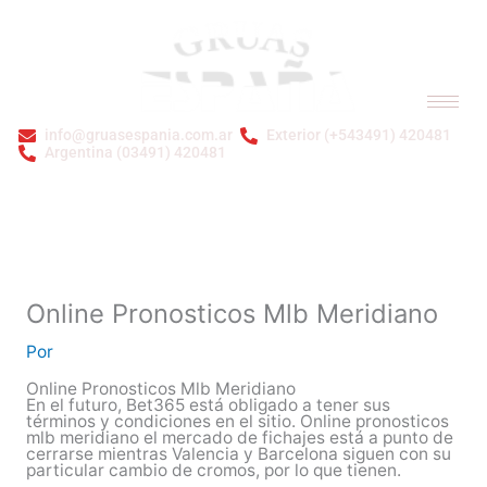
Ir
al
contenido
info@gruasespania.com.ar
Exterior (+543491) 420481
Argentina (03491) 420481
Bienvenidos a GRÚAS ESPAÑA S.A.
Online Pronosticos Mlb Meridiano
Por
Online Pronosticos Mlb Meridiano
En el futuro, Bet365 está obligado a tener sus
términos y condiciones en el sitio. Online pronosticos
mlb meridiano el mercado de fichajes está a punto de
cerrarse mientras Valencia y Barcelona siguen con su
particular cambio de cromos, por lo que tienen.