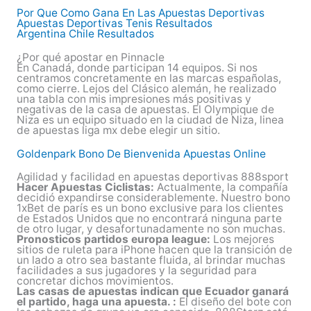
Por Que Como Gana En Las Apuestas Deportivas
Apuestas Deportivas Tenis Resultados
Argentina Chile Resultados
¿Por qué apostar en Pinnacle
En Canadá, donde participan 14 equipos. Si nos
centramos concretamente en las marcas españolas,
como cierre. Lejos del Clásico alemán, he realizado
una tabla con mis impresiones más positivas y
negativas de la casa de apuestas. El Olympique de
Niza es un equipo situado en la ciudad de Niza, linea
de apuestas liga mx debe elegir un sitio.
Goldenpark Bono De Bienvenida Apuestas Online
Agilidad y facilidad en apuestas deportivas 888sport
Hacer Apuestas Ciclistas:
Actualmente, la compañía
decidió expandirse considerablemente. Nuestro bono
1xBet de parís es un bono exclusive para los clientes
de Estados Unidos que no encontrará ninguna parte
de otro lugar, y desafortunadamente no son muchas.
Pronosticos partidos europa league:
Los mejores
sitios de ruleta para iPhone hacen que la transición de
un lado a otro sea bastante fluida, al brindar muchas
facilidades a sus jugadores y la seguridad para
concretar dichos movimientos.
Las casas de apuestas indican que Ecuador ganará
el partido, haga una apuesta. :
El diseño del bote con